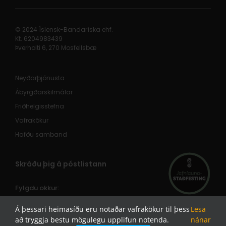
© 2024 Íslensk-Bandaríska ehf.
Kt. 620498​3439
Þverholti 6, 270 Mosfellsbæ
Neyðarþjónusta
Ábyrgðarskilmálar
Friðhelgisstefna
Vafrakökur
Hafðu samband
Skráðu þig á póstlistann
Fylgdu okkur:
ÍSBAND /
/
Á þessari heimasíðu eru notaðar vafrakökur til þess
Lesa
Jeep® á Íslandi /
/
að tryggja bestu mögulegu upplifun notenda.
nánar
FIAT á Íslandi /
/