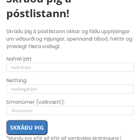
SÖLUDEILD – NÝIR BÍLAR
póstlistann!
Þverholti 6, 270 Mosfellsbæ
590 ​2300
isband@isband.is
Skráðu þig á póstlistann okkar og fáðu upplýsingar
um viðburði og nýjungar, spennandi tilboð, fréttir og
Opið virka daga 10:00 – 17:00
ýmislegt fleira sniðugt.
Lokað á laugardögum
Lokað á sunnudögum
Nafnið þitt
Netfang:
SÖLUDEILD – NOTAÐIR BÍLAR
Stekkjarbakka 4, 109 Reykjavík
Símanúmer (valkvætt):
517 ​9999
100bilar@100bilar.is
Opið virka daga 10:00 – 18:00
Opið laugardaga 11:00 – 14:00
Lokað á sunnudögum
*Mundu svo eftir að eftir að samþykkja skráninguna í