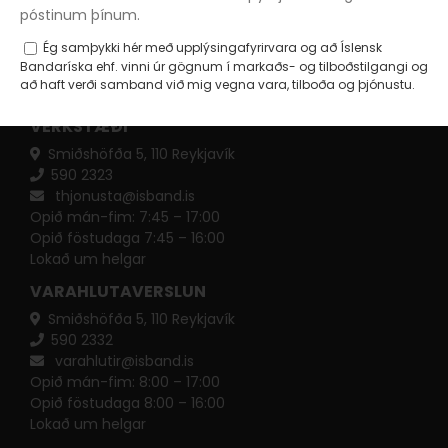
póstinum þínum.
Ég samþykki hér með upplýsingafyrirvara og að Íslensk
Bandaríska ehf. vinni úr gögnum í markaðs- og tilboðstilgangi og
að haft verði samband við mig vegna vara, tilboða og þjónustu.
VERKSTÆÐI
Smiðshöfða 5, 110 Reykjavík
590 ​​2323
thjonusta@isband.is
Opið mán-fim: 7:45 – 17:00
Opið föstudaga 7:45 – 16:00
Lokað um helgar
VARAHLUTAVERSLUN
Smiðshöfða 5, 110 Reykjavík
590 ​2332
varahlutir@isband.is
Opið mán-fim: 8:00 – 17:00
Opið föstudaga 8:00 – 16:00
Lokað um helgar