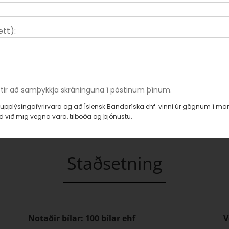
590 2304 / 620 2304
62
tt):
Stefán Ingi Guðmundsson
V
Þjónustustjóri
In
stefan@isband.is
vi
590 2337
62
ftir að samþykkja skráninguna í póstinum þínum.
upplýsingafyrirvara og að Íslensk Bandaríska ehf. vinni úr gögnum í mar
 við mig vegna vara, tilboða og þjónustu.
Staðsetning
Notaðir bílar: 100 bílar ehf
V