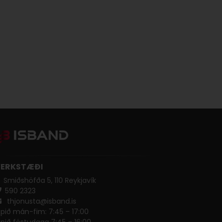
ERKSTÆÐI
Smiðshöfða 5, 110 Reykjavík
590 ​​2323
thjonusta@isband.is
pið mán-fim: 7:45 – 17:00
pið föstudaga 7:45 – 16:00