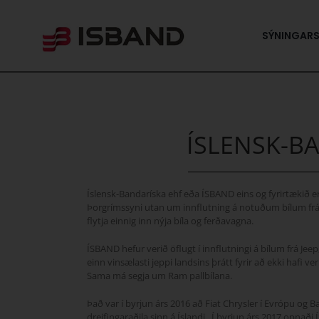
Skip
to
content
SÝNINGAR
ÍSLENSK-B
Íslensk-Bandaríska ehf eða ÍSBAND eins og fyrirtækið e
Þorgrímssyni utan um innflutning á notuðum bílum frá 
flytja einnig inn nýja bíla og ferðavagna.
ÍSBAND hefur verið öflugt í innflutningi á bílum frá J
einn vinsælasti jeppi landsins þrátt fyrir að ekki hafi ve
Sama má segja um Ram pallbílana.
Það var í byrjun árs 2016 að Fiat Chrysler í Evrópu og 
dreifingaraðila sinn á Íslandi . Í byrjun árs 2017 opna