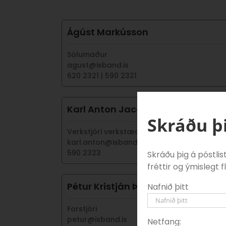
Ágúst Markússon
Sölumaður
agust@isband.is
620 2321 | 590 2321
Karl Anton Jacobsen
Skráðu þi
Verkstjóri verkstæðis
karl.anton@isband.is
590 2323
Skráðu þig á póstli
fréttir og ýmislegt f
Pétur Kristján Þorgrímsson
Nafnið þitt
Forstjóri
petur@isband.is
Netfang: