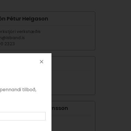
ón Pétur Helgason
rkstjóri verkstæðis
n@isband.is
90 2323
któ Þorgrímsson
jórnarformaður
to@isband.is
90 2300
pennandi tilboð,
igurður Kristinn Björnsson
rkaðsstjóri
ggikr@isband.is