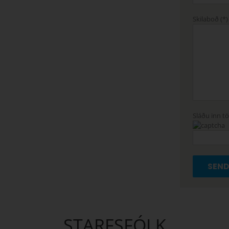
Skilaboð (*)
Sláðu inn tö
STARFSFÓLK