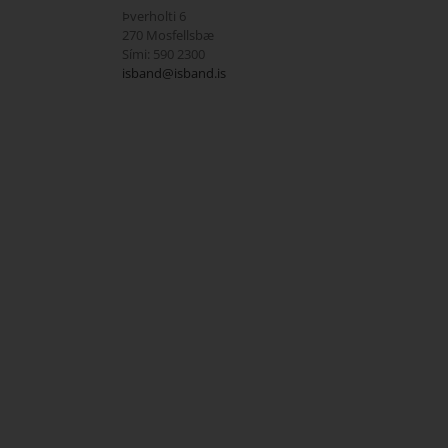
Þverholti 6
270 Mosfellsbæ
Sími: 590 2300
isband@isband.is