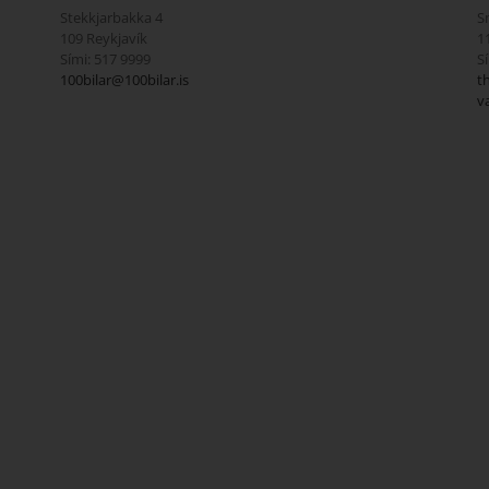
Stekkjarbakka 4
S
109 Reykjavík
1
Sími: 517 9999
S
100bilar@100bilar.is
t
v