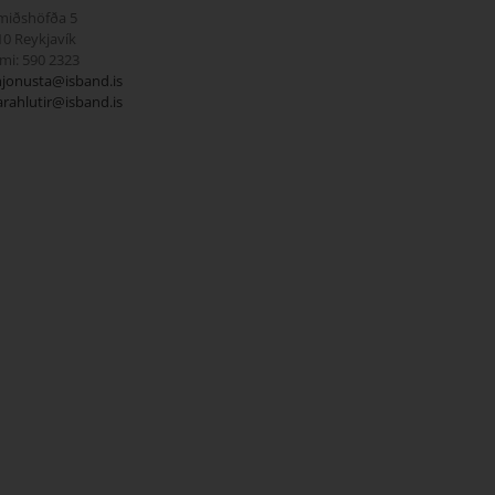
miðshöfða 5
10 Reykjavík
ími: 590 2323
hjonusta@isband.is
arahlutir@isband.is