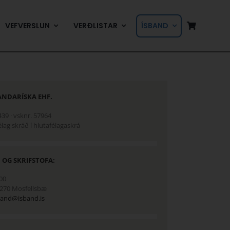
VEFVERSLUN
VERÐLISTAR
ÍSBAND
ANDARÍSKA EHF.
39 · vsknr. 57964
lag skráð í hlutafélagaskrá
 OG SKRIFSTOFA:
00
, 270 Mosfellsbæ
band@isband.is