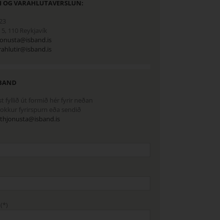
I OG VARAHLUTAVERSLUN:
23
5, 110 Reykjavík
jonusta@isband.is
rahlutir@isband.is
BAND
 fyllið út formið hér fyrir neðan
 okkur fyrirspurn eða sendið
thjonusta@isband.is
(*)