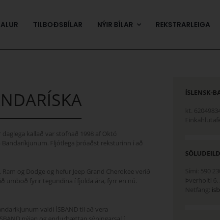
SALUR
TILBOÐSBÍLAR
NÝIR BÍLAR
REKSTRARLEIGA
ÍSLENSK-B
ANDARÍSKA
kt. 62049834
Einkahlutafé
r daglega kallað var stofnað 1998 af Októ
Bandaríkjunum. Fljótlega þróaðst reksturinn í að
SÖLUDEILD
Sími: 590 23
eep, Ram og Dodge og hefur Jeep Grand Cherokee verið
Þverholti 6
rið umboð fyrir tegundina í fjölda ára, fyrr en nú.
Netfang:
is
Bandaríkjunum valdi ÍSBAND til að vera
ði ÍSBAND nýjan og endurbættan sýningarsal í