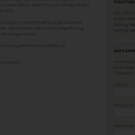
VERKSTÆÐ
 notaða bíla líka verið til húsa en 100 bílar fluttu í
st 2016.
Sími: 590 23
Smiðshöfða 
 en þar er mikil lofthæð til að geta sinnt vel
Netfang:
th
ílum. Við sérhæfum okkur í öllum viðgerðum og
Netfang:
va
eð áratuga reynslu.
ð 2023 og Jafnréttisstofa staðfesti að
HAFA SAM
Vinsamlegast
til að senda
tölvupóst á
Nafn (*)
Netfang (*)
Símanúmer 