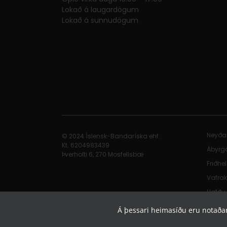
Lokað á laugardögum
Lokað á sunnudögum
Neyða
© 2024 Íslensk-Bandaríska ehf.
Kt. 620498​3439
Ábyrg
Þverholti 6, 270 Mosfellsbæ
Friðhe
Vafrak
Hafðu
Á þessari heimasíðu eru notaðar