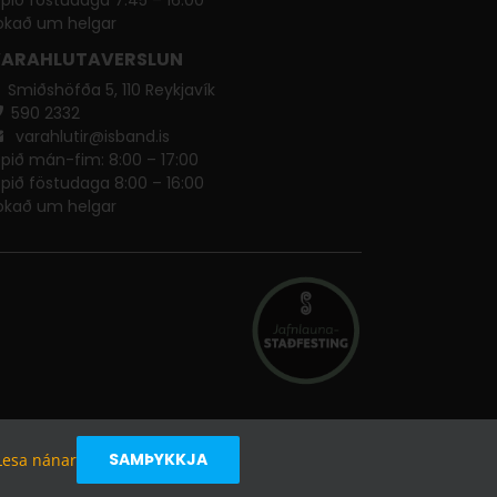
okað um helgar
ARAHLUTAVERSLUN
Smiðshöfða 5, 110 Reykjavík
590 ​2332
varahlutir@isband.is
pið mán-fim: 8:00 – 17:00
pið föstudaga 8:00 – 16:00
okað um helgar
SAMÞYKKJA
Lesa nánar