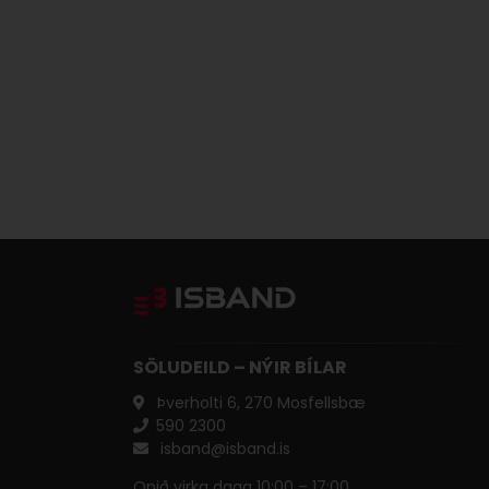
SÖLUDEILD – NÝIR BÍLAR
Þverholti 6, 270 Mosfellsbæ
590 ​2300
isband@isband.is
Opið virka daga 10:00 – 17:00