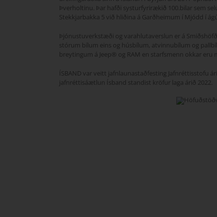
Þverholtinu. Þar hafði systurfyrirækið 100.bilar sem selur
Stekkjarbakka 5 við hliðina á Garðheimum í Mjódd í ágú
Þjónustuverkstæði og varahlutaverslun er á Smiðshöfða 5
stórum bílum eins og húsbílum, atvinnubílum og pallb
breytingum á Jeep® og RAM en starfsmenn okkar eru m
ÍSBAND var veitt jafnlaunastaðfesting Jafnréttisstofu ári
jafnréttisáætlun Ísband standist kröfur laga árið 2022.