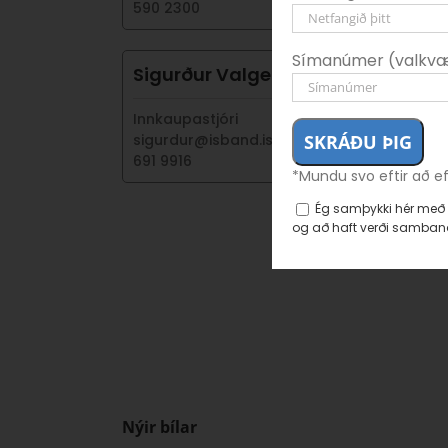
590 2300
Símanúmer (valkvæ
Sigurður Valgeir Óskarsson
Innkaupastjóri
sigurdur@isband.is
691 9916
*Mundu svo eftir að e
Ég samþykki hér með 
og að haft verði samband
Nýir bílar