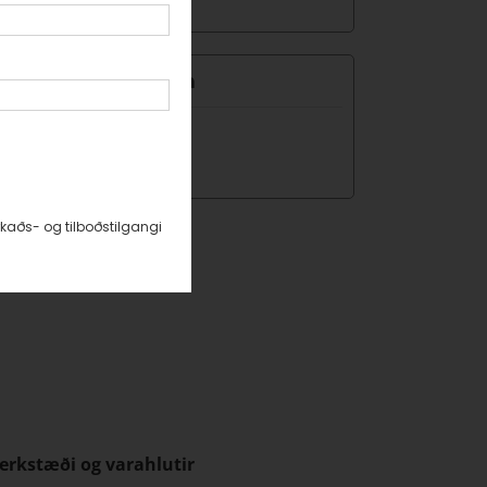
0 2310
iðar Sveinbjörnsson
nkaupastjóri varahluta
dar@isband.is
0 2332 / 590 2334
kaðs- og tilboðstilgangi
erkstæði og varahlutir