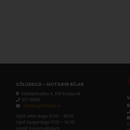
SÖLUDEILD – NOTAÐIR BÍLAR
Stekkjarbakka 4, 109 Reykjavík
V
517 ​9999
100bilar@100bilar.is
Opið virka daga 10:00 – 18:00
Opið laugardaga 11:00 – 14:00
O
Lokað á sunnudögum
O