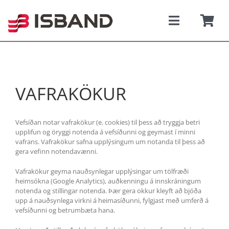
Skip
to
content
Toggle
Togg
Navigati
Navi
SÝNINGARSALUR
Karfan þí
TILBOÐSBÍLAR
VAFRAKÖKUR
NÝIR BÍLAR
Vefsíðan notar vafrakökur (e. cookies) til þess að tryggja betri
upplifun og öryggi notenda á vefsíðunni og geymast í minni
REKSTRARLEIGA
vafrans. Vafrakökur safna upplýsingum um notanda til þess að
gera vefinn notendavænni.
Vafrakökur geyma nauðsynlegar upplýsingar um tölfræði
VEFVERSLUN
heimsókna (Google Analytics), auðkenningu á innskráningum
notenda og stillingar notenda. Þær gera okkur kleyft að bjóða
upp á nauðsynlega virkni á heimasíðunni, fylgjast með umferð á
VERÐLISTAR
vefsíðunni og betrumbæta hana.