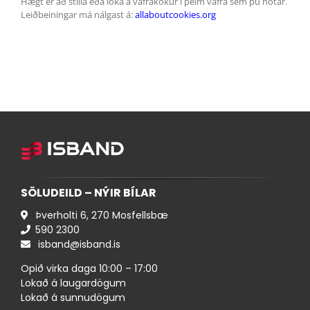
Hægt er að stilla eða loka á vafrakökur í þeim vafra sem þú notar.
ÍSBAND
Leiðbeiningar má nálgast á:
allaboutcookies.org
SÖLUDEILD – NÝIR BÍLAR
Þverholti 6, 270 Mosfellsbæ
590 ​2300
isband@isband.is
Opið virka daga 10:00 – 17:00
Lokað á laugardögum
Lokað á sunnudögum