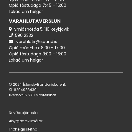
Opið föstudaga 7:45 – 16:00
Lokað um helgar
VARAHLUTAVERSLUN
Smiðshöfða 5, 110 Reykjavík
590 ​2332
varahlutir@isband.is
Opið mán-fim: 8:00 – 17:00
Opið föstudaga 8:00 – 16:00
Lokað um helgar
© 2024 Íslensk-Bandaríska ehf.
Kt. 620498​3439
Þverholti 6, 270 Mosfellsbæ
Neyðarþjónusta
Ábyrgðarskilmálar
Friðhelgisstefna