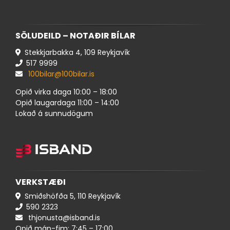
SÖLUDEILD – NOTAÐIR BÍLAR
Stekkjarbakka 4, 109 Reykjavík
517 ​9999
100bilar@100bilar.is
Opið virka daga 10:00 – 18:00
Opið laugardaga 11:00 – 14:00
Lokað á sunnudögum
VERKSTÆÐI
Smiðshöfða 5, 110 Reykjavík
590 ​​2323
thjonusta@isband.is
Opið mán-fim: 7:45 – 17:00