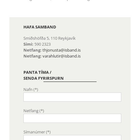
ÍSBAND
HAFA SAMBAND
Smiðshöfða 5, 110 Reykjavík
Sími:
590 2323
Netfang:
thjonusta@isband.is
Netfang:
varahlutir@isband.is
PANTA TÍMA /
STAÐSETNING
SENDA FYRIRSPURN
Nafn (*)
Netfang (*)
Símanúmer (*)