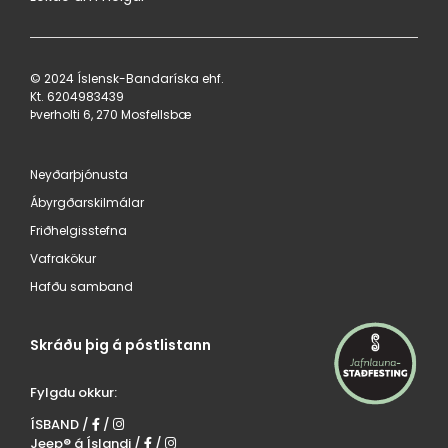
© 2024 Íslensk-Bandaríska ehf.
Kt. 620498​3439
Þverholti 6, 270 Mosfellsbæ
Neyðarþjónusta
Ábyrgðarskilmálar
Friðhelgisstefna
Vafrakökur
Hafðu samband
Skráðu þig á póstlistann
Fylgdu okkur:
ÍSBAND /
/
Jeep® á Íslandi /
/