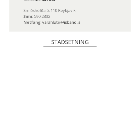
Smiðshöfða 5, 110 Reykjavík
Sími
: 590 2332
Netfang
:
varahlutir@isband.is
STAÐSETNING