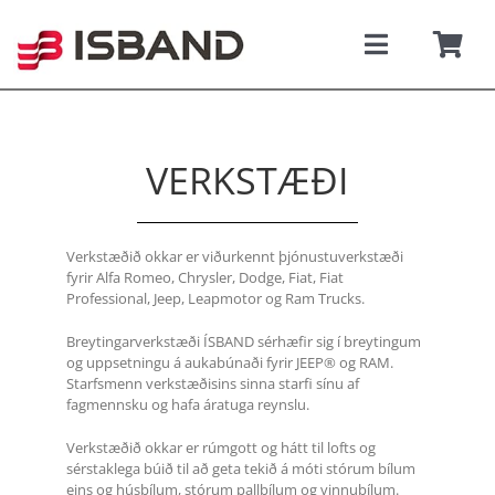
Skip
to
content
Toggle
Togg
Navigati
Navi
SÝNINGARSALUR
Karfan þí
VERKSTÆÐI
TILBOÐSBÍLAR
NÝIR BÍLAR
Verkstæðið okkar er viðurkennt þjónustuverkstæði
fyrir Alfa Romeo, Chrysler, Dodge, Fiat, Fiat
Professional, Jeep, Leapmotor og Ram Trucks.
REKSTRARLEIGA
Breytingarverkstæði ÍSBAND sérhæfir sig í breytingum
og uppsetningu á aukabúnaði fyrir JEEP® og RAM.
VEFVERSLUN
Starfsmenn verkstæðisins sinna starfi sínu af
fagmennsku og hafa áratuga reynslu.
VERÐLISTAR
Verkstæðið okkar er rúmgott og hátt til lofts og
sérstaklega búið til að geta tekið á móti stórum bílum
eins og húsbílum, stórum pallbílum og vinnubílum.