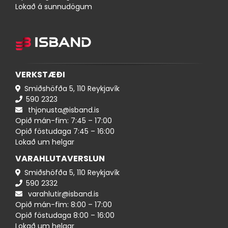
Lokað á sunnudögum
VERKSTÆÐI
Smiðshöfða 5, 110 Reykjavík
590 ​​2323
thjonusta@isband.is
Opið mán-fim: 7:45 – 17:00
Opið föstudaga 7:45 – 16:00
Lokað um helgar
VARAHLUTAVERSLUN
Smiðshöfða 5, 110 Reykjavík
590 ​2332
varahlutir@isband.is
Opið mán-fim: 8:00 – 17:00
Opið föstudaga 8:00 – 16:00
Lokað um helgar