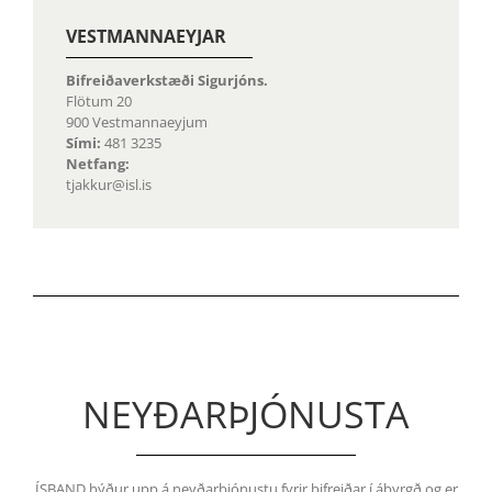
VESTMANNAEYJAR
Bifreiðaverkstæði Sigurjóns
.
Flötum 20
900 Vestmannaeyjum
Sími:
481 3235
Netfang:
tjakkur@isl.is
NEYÐARÞJÓNUSTA
ÍSBAND býður upp á neyðarþjónustu fyrir bifreiðar í ábyrgð og er