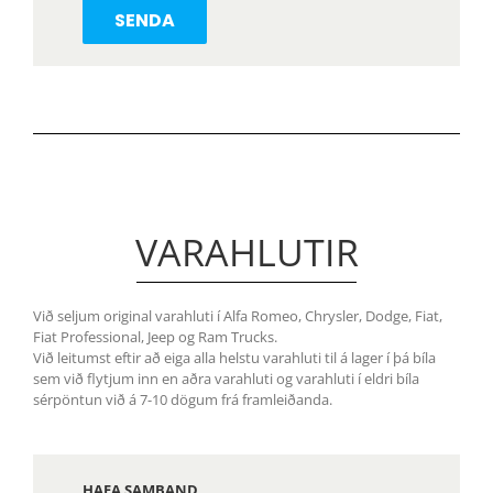
VARAHLUTIR
Við seljum original varahluti í Alfa Romeo, Chrysler, Dodge, Fiat,
Fiat Professional, Jeep og Ram Trucks.
Við leitumst eftir að eiga alla helstu varahluti til á lager í þá bíla
sem við flytjum inn en aðra varahluti og varahluti í eldri bíla
sérpöntun við á 7-10 dögum frá framleiðanda.
HAFA SAMBAND