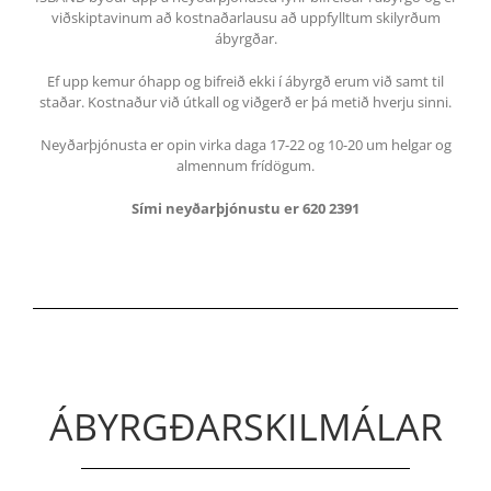
viðskiptavinum að kostnaðarlausu að uppfylltum skilyrðum
ábyrgðar.
Ef upp kemur óhapp og bifreið ekki í ábyrgð erum við samt til
staðar. Kostnaður við útkall og viðgerð er þá metið hverju sinni.
Neyðarþjónusta er opin virka daga 17-22 og 10-20 um helgar og
almennum frídögum.
Sími neyðarþjónustu er 620 2391
ÁBYRGÐARSKILMÁLAR