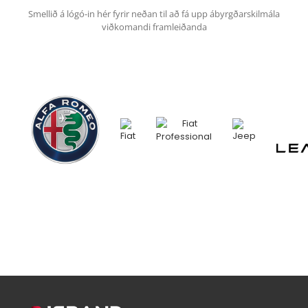
Smellið á lógó-in hér fyrir neðan til að fá upp ábyrgðarskilmála
viðkomandi framleiðanda