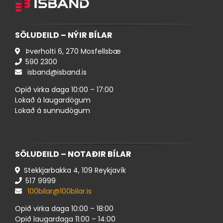
SÖLUDEILD – NÝIR BÍLAR
Þverholti 6, 270 Mosfellsbæ
590 ​2300
isband@isband.is
Opið virka daga 10:00 – 17:00
Lokað á laugardögum
Lokað á sunnudögum
SÖLUDEILD – NOTAÐIR BÍLAR
Stekkjarbakka 4, 109 Reykjavík
517 ​9999
100bilar@100bilar.is
Opið virka daga 10:00 – 18:00
Opið laugardaga 11:00 – 14:00