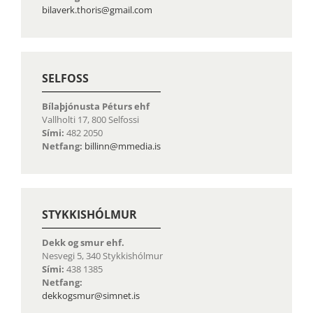
bilaverk.thoris@gmail.com
SELFOSS
Bílaþjónusta Péturs ehf
Vallholti 17, 800 Selfossi
Sími:
482 2050
Netfang:
billinn@mmedia.is
STYKKISHÓLMUR
Dekk og smur ehf.
Nesvegi 5, 340 Stykkishólmur
Sími:
438 1385
Netfang:
dekkogsmur@simnet.is