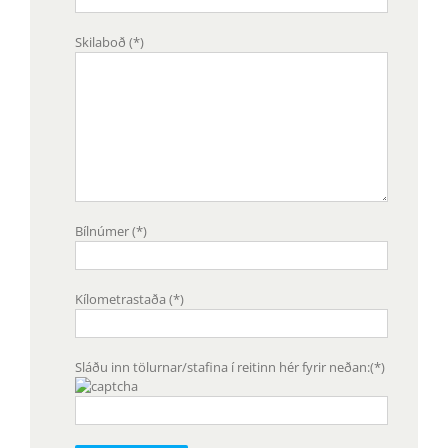
Skilaboð (*)
Bílnúmer (*)
AFGREIÐSLUTÍMI
Opið mán – fim: 7:45 – 17:00
Opið föstudaga: 7:45 – 16:00
Kílometrastaða (*)
Sláðu inn tölurnar/stafina í reitinn hér fyrir neðan:(*)