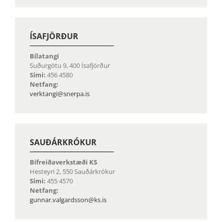
ÍSAFJÖRÐUR
Bílatangi
Suðurgötu 9, 400 Ísafjörður
Sími:
456 4580
Netfang:
verktangi@snerpa.is
SAUÐÁRKRÓKUR
Bifreiðaverkstæði KS
Hesteyri 2, 550 Sauðárkrókur
Sími:
455 4570
Netfang:
gunnar.valgardsson@ks.is