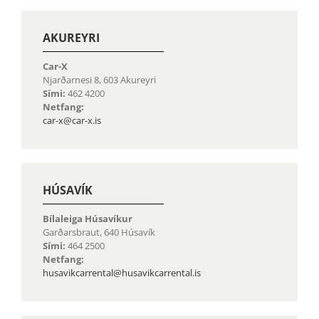
AKUREYRI
Car-X
Njarðarnesi 8, 603 Akureyri
Sími:
462 4200
Netfang:
car-x@car-x.is
HÚSAVÍK
Bílaleiga Húsavíkur
Garðarsbraut, 640 Húsavík
Sími:
464 2500
Netfang:
husavikcarrental@husavikcarrental.is