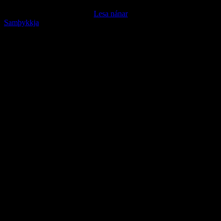
Á þessari heimasíðu eru notaðar vafrakökur til þess að tryggja bestu
mögulegu upplifun notenda.
Lesa nánar
Samþykkja
Go
to
Top