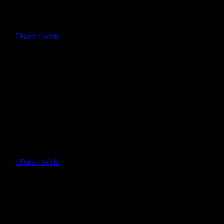
Verð:
180.152
kr.
Bæta í körfu
Nánari upplýsingar
Loftlás framan í RAM m/vinnu
- ARB -
Verð með vinnu:
616.073
kr.
Bæta í körfu
Nánari upplýsingar
Mottusett Tau – Leapmotor B10
- Leapmotor -