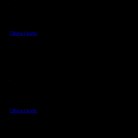
Verð:
29.900
kr.
Bæta í körfu
Nánari upplýsingar
Aurhlífar – Leapmotor C10
- Leapmotor -
Verð:
28.556
kr.
Bæta í körfu
Nánari upplýsingar
Aurhlífar Leapmotor B10 m/ Vinnu