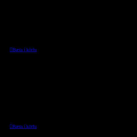
- Leapmotor -
Verð með vinnu:
61.334
kr.
Bæta í körfu
Nánari upplýsingar
Aurhlífar Leapmotor C10 m/ Vinnu
- Leapmotor -
Verð:
59.990
kr.
Bæta í körfu