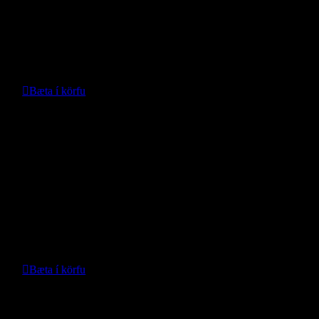
Verð:
16.068
kr.
Bæta í körfu
Nánari upplýsingar
Mottusett Tau – Leapmotor T03
- Leapmotor -
Verð:
19.855
kr.
Bæta í körfu
Nánari upplýsingar