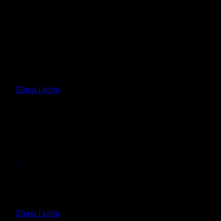
Mottusett TPE – Leapmotor B10
- Leapmotor -
Verð:
39.899
kr.
Bæta í körfu
Nánari upplýsingar
Mottusett TPE – Leapmotor C10
- Leapmotor -
Verð:
39.899
kr.
Bæta í körfu