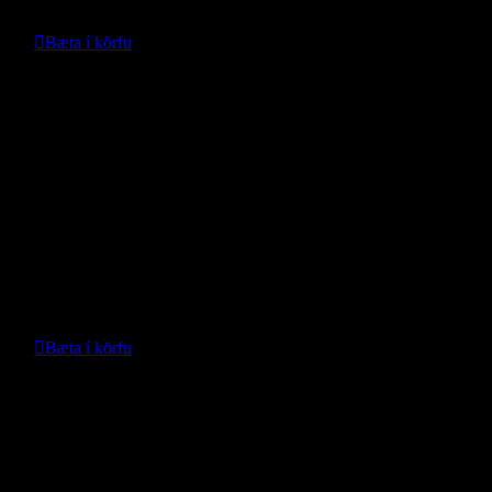
29.989
kr.
Bæta í körfu
Nánari upplýsingar
Panna undir Mopar stál stuðara fr.
Wrangler JL
- Mopar -
Verð:
82.000
kr.
Bæta í körfu
Nánari upplýsingar
Skottmotta TPE – Leapmotor B10
- Leapmotor -