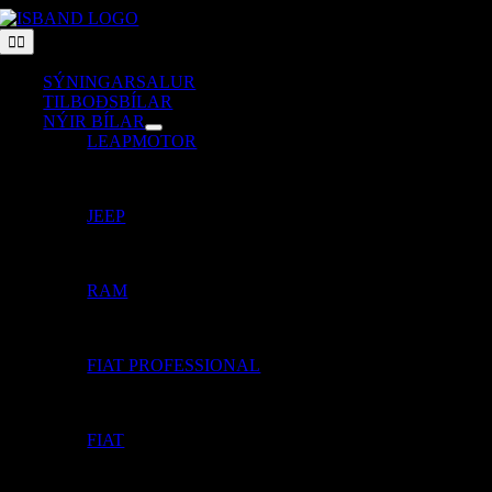
Skip
to
Toggle
Navigation
content
SÝNINGARSALUR
TILBOÐSBÍLAR
NÝIR BÍLAR
LEAPMOTOR
JEEP
RAM
FIAT PROFESSIONAL
FIAT