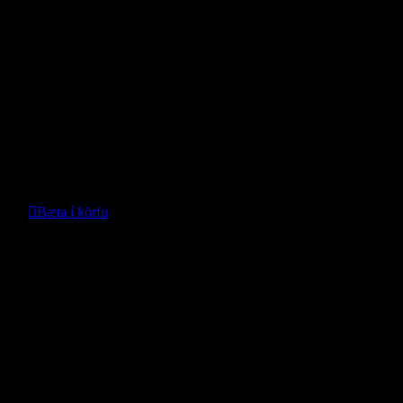
Nánari upplýsingar
Mottusett TPE – Leapmotor T03
- Leapmotor -
Verð:
29.900
kr.
Bæta í körfu
Nánari upplýsingar
Overland 7/8 teygjuspotti 6m
- -
Verð: