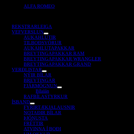
ALFA ROMEO
REKSTRARLEIGA
VEFVERSLUN
AUKAHLUTIR
TILBOÐSVÖRUR
AUKAHLUTAPAKKAR
BREYTINGAPAKKAR RAM
BREYTINGAPAKKAR WRANGLER
BREYTINGAPAKKAR GRAND
VERÐLISTAR
NÝIR BÍLAR
BREYTINGAR
FJÁRMÖGNUN
Bílalán
RAFBÍLASTYRKUR
ÍSBAND
FYRIRTÆKJALAUSNIR
NOTAÐIR BÍLAR
ÞJÓNUSTA
FRÉTTIR
ATVINNA Í BOÐI