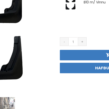
B10 m/ Vinnu
Aurhlífar
-
Leapmotor
B10
quantity
HAFÐU