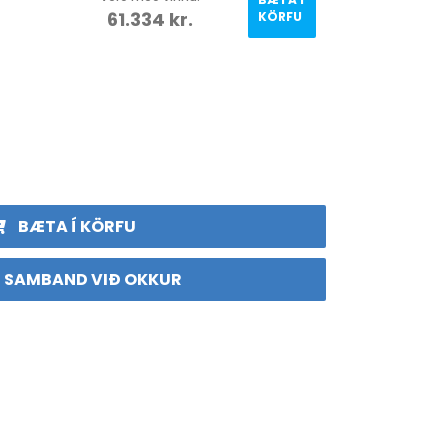
61.334
kr.
KÖRFU
BÆTA Í KÖRFU
 SAMBAND VIÐ OKKUR