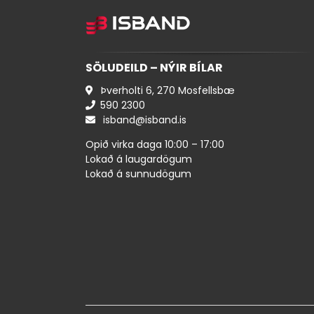
SÖLUDEILD – NÝIR BÍLAR
Þverholti 6, 270 Mosfellsbæ
590 ​2300
isband@isband.is
Opið virka daga 10:00 – 17:00
Lokað á laugardögum
Lokað á sunnudögum