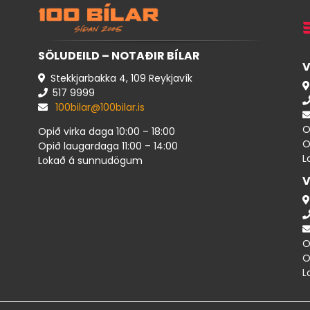
SÖLUDEILD – NOTAÐIR BÍLAR
V
Stekkjarbakka 4, 109 Reykjavík
517 ​9999
100bilar@100bilar.is
O
Opið virka daga 10:00 – 18:00
O
Opið laugardaga 11:00 – 14:00
L
Lokað á sunnudögum
V
O
O
L