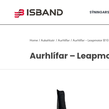
Skip
to
content
SÝNINGAR
Home
Aukahlutir
Aurhlífar
Aurhlífar – Leapmotor B10
Aurhlífar – Leapmo