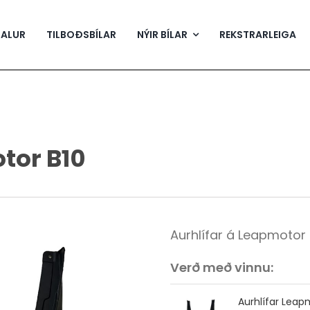
SALUR
TILBOÐSBÍLAR
NÝIR BÍLAR
REKSTRARLEIGA
tor B10
Aurhlífar á Leapmotor 
Verð með vinnu:
Aurhlífar Leap