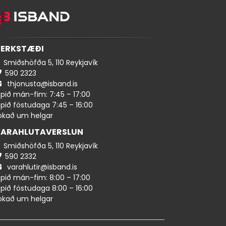
ERKSTÆÐI
Smiðshöfða 5, 110 Reykjavík
590 ​​2323
thjonusta@isband.is
pið mán-fim: 7:45 – 17:00
pið föstudaga 7:45 – 16:00
okað um helgar
ARAHLUTAVERSLUN
Smiðshöfða 5, 110 Reykjavík
590 ​2332
varahlutir@isband.is
pið mán-fim: 8:00 – 17:00
pið föstudaga 8:00 – 16:00
okað um helgar