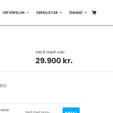
VEFVERSLUN
VERÐLISTAR
ÍSBAND
Verð með vsk:
29.900
kr.
B10
motor
Verð með vinnu:
BÆTA Í