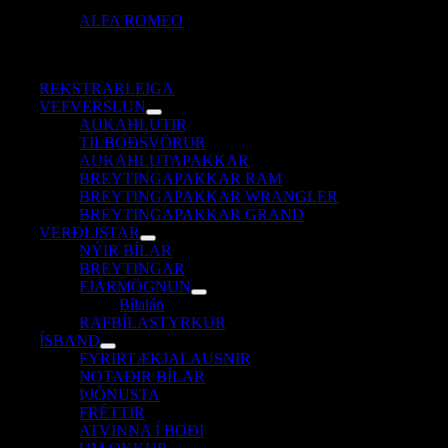
ALFA ROMEO
REKSTRARLEIGA
VEFVERSLUN
AUKAHLUTIR
TILBOÐSVÖRUR
AUKAHLUTAPAKKAR
BREYTINGAPAKKAR RAM
BREYTINGAPAKKAR WRANGLER
BREYTINGAPAKKAR GRAND
VERÐLISTAR
NÝIR BÍLAR
BREYTINGAR
FJÁRMÖGNUN
Bílalán
RAFBÍLASTYRKUR
ÍSBAND
FYRIRTÆKJALAUSNIR
NOTAÐIR BÍLAR
ÞJÓNUSTA
FRÉTTIR
ATVINNA Í BOÐI