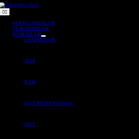
Skip
to
Toggle
Navigation
content
SÝNINGARSALUR
TILBOÐSBÍLAR
NÝIR BÍLAR
LEAPMOTOR
JEEP
RAM
FIAT PROFESSIONAL
FIAT