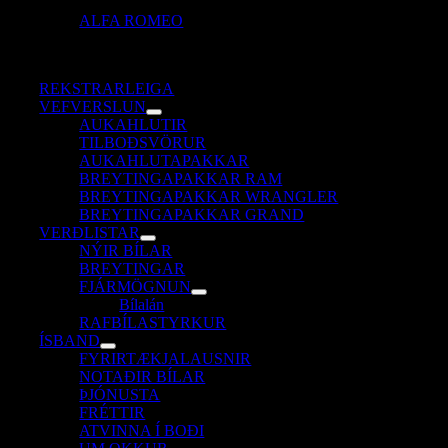
ALFA ROMEO
REKSTRARLEIGA
VEFVERSLUN
AUKAHLUTIR
TILBOÐSVÖRUR
AUKAHLUTAPAKKAR
BREYTINGAPAKKAR RAM
BREYTINGAPAKKAR WRANGLER
BREYTINGAPAKKAR GRAND
VERÐLISTAR
NÝIR BÍLAR
BREYTINGAR
FJÁRMÖGNUN
Bílalán
RAFBÍLASTYRKUR
ÍSBAND
FYRIRTÆKJALAUSNIR
NOTAÐIR BÍLAR
ÞJÓNUSTA
FRÉTTIR
ATVINNA Í BOÐI