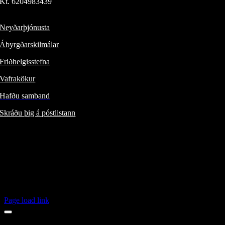
Kt. 620498​3439
Þverholti 6, 270 Mosfellsbæ
Neyðarþjónusta
Ábyrgðarskilmálar
Friðhelgisstefna
Vafrakökur
Hafðu samband
Skráðu þig á póstlistann
Fylgdu okkur:
ÍSBAND /
/
Jeep® á Íslandi /
/
FIAT á Íslandi /
/
Alfa Romeo á Íslandi /
/
Page load link