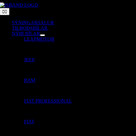
Skip
to
Toggle
Navigation
content
SÝNINGARSALUR
TILBOÐSBÍLAR
NÝIR BÍLAR
LEAPMOTOR
JEEP
RAM
FIAT PROFESSIONAL
FIAT