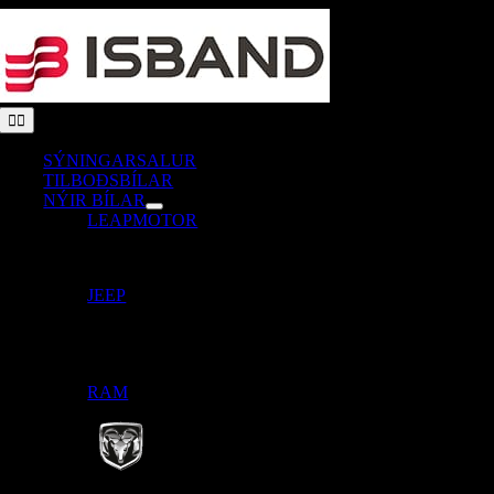
Skip
to
content
Toggle
Navigation
SÝNINGARSALUR
TILBOÐSBÍLAR
NÝIR BÍLAR
LEAPMOTOR
JEEP
RAM