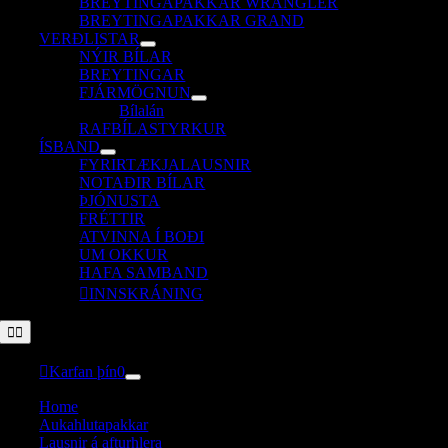
BREYTINGAPAKKAR WRANGLER
BREYTINGAPAKKAR GRAND
VERÐLISTAR
NÝIR BÍLAR
BREYTINGAR
FJÁRMÖGNUN
Bílalán
RAFBÍLASTYRKUR
ÍSBAND
FYRIRTÆKJALAUSNIR
NOTAÐIR BÍLAR
ÞJÓNUSTA
FRÉTTIR
ATVINNA Í BOÐI
UM OKKUR
HAFA SAMBAND
INNSKRÁNING
Toggle
Navigation
Karfan þín
0
Home
Aukahlutapakkar
Lausnir á afturhlera