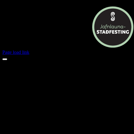
Page load link
Opnunartímar jól 2024
23.des
mánudagur
opið
24.des
þriðjudagur
lokað
25.des
miðvikudagur
lokað
26.des
fimmtudagur
lokað
27.des
föstudagur
opið
28.des
laugardagur
lokað
29.des
sunnudagur
lokað
30.des
mánudagur
opið