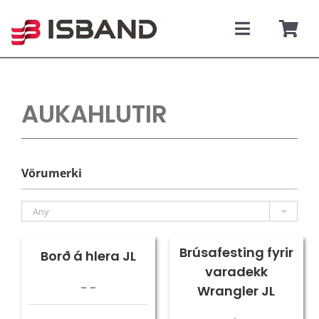
Skip
to
content
Toggle
Togg
Navigati
Navi
SÝNINGARSALUR
Karfan þín
AUKAHLUTIR
TILBOÐSBÍLAR
NÝIR BÍLAR
Vörumerki
REKSTRARLEIGA
Any
VEFVERSLUN
Brúsafesting fyrir
Borð á hlera JL
varadekk
VERÐLISTAR
- -
Wrangler JL