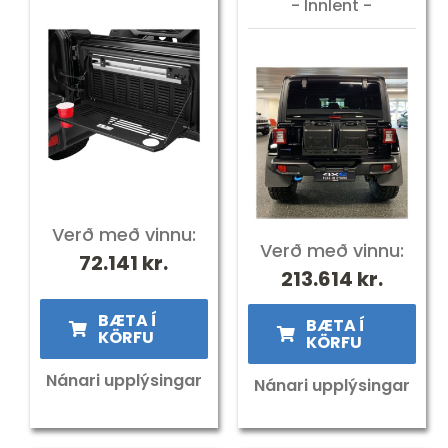
- Innlent -
ÍSBAND
Verð með vinnu:
Verð með vinnu:
72.141
kr.
213.614
kr.
BÆTA Í
BÆTA Í
KÖRFU
KÖRFU
Nánari upplýsingar
Nánari upplýsingar