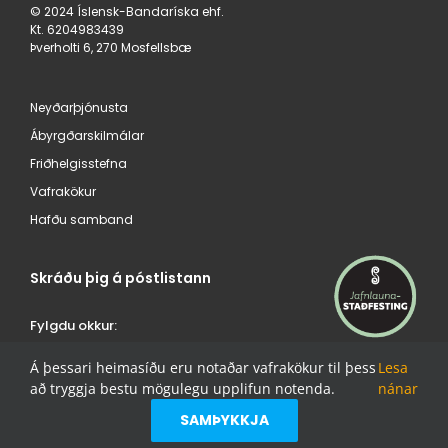
© 2024 Íslensk-Bandaríska ehf.
Kt. 620498​3439
Þverholti 6, 270 Mosfellsbæ
Neyðarþjónusta
Ábyrgðarskilmálar
Friðhelgisstefna
Vafrakökur
Hafðu samband
Skráðu þig á póstlistann
Fylgdu okkur:
ÍSBAND /
/
Á þessari heimasíðu eru notaðar vafrakökur til þess
Lesa
Jeep® á Íslandi /
/
að tryggja bestu mögulegu upplifun notenda.
nánar
FIAT á Íslandi /
/
Alfa Romeo á Íslandi /
/
SAMÞYKKJA