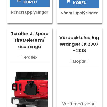
KÖRFU
KÖRFU
Nánari upplýsingar
Nánari upplýsingar
Teraflex JL Spare
Varadekksfesting
Tire Delete m/
Wrangler JK 2007
ásetningu
– 2018
- Teraflex -
- Mopar -
Verð með vinnu: