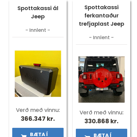
Spottakassi
Spottakassi ál
ferkantaður
Jeep
trefjaplast Jeep
- Innlent -
- Innlent -
Verð með vinnu:
Verð með vinnu:
366.347
kr.
330.868
kr.
BÆTA Í
BÆTA Í