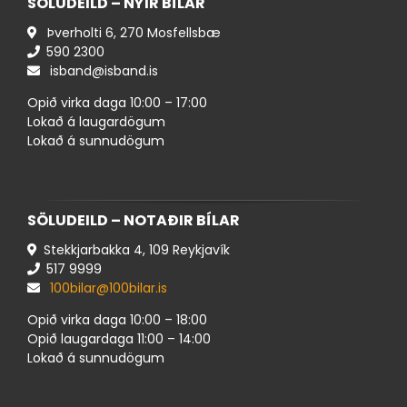
SÖLUDEILD – NÝIR BÍLAR
Þverholti 6, 270 Mosfellsbæ
590 ​2300
isband@isband.is
Opið virka daga 10:00 – 17:00
Lokað á laugardögum
Lokað á sunnudögum
SÖLUDEILD – NOTAÐIR BÍLAR
Stekkjarbakka 4, 109 Reykjavík
517 ​9999
100bilar@100bilar.is
Opið virka daga 10:00 – 18:00
Opið laugardaga 11:00 – 14:00
Lokað á sunnudögum