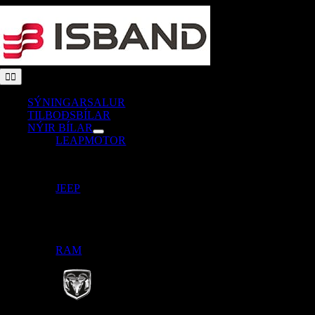
Skip
to
content
Toggle
Navigation
SÝNINGARSALUR
TILBOÐSBÍLAR
NÝIR BÍLAR
LEAPMOTOR
JEEP
RAM