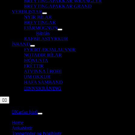
BREYTINGAPAKKAR WRANGLER
BREYTINGAPAKKAR GRAND
VERÐLISTAR
NÝIR BÍLAR
BREYTINGAR
FJÁRMÖGNUN
Bílalán
RAFBÍLASTYRKUR
ÍSBAND
FYRIRTÆKJALAUSNIR
NOTAÐIR BÍLAR
ÞJÓNUSTA
FRÉTTIR
ATVINNA Í BOÐI
UM OKKUR
HAFA SAMBAND
INNSKRÁNING
Toggle
Navigation
Karfan þín
0
Home
Aukahlutir
Toppgrindur og fylgihlutir