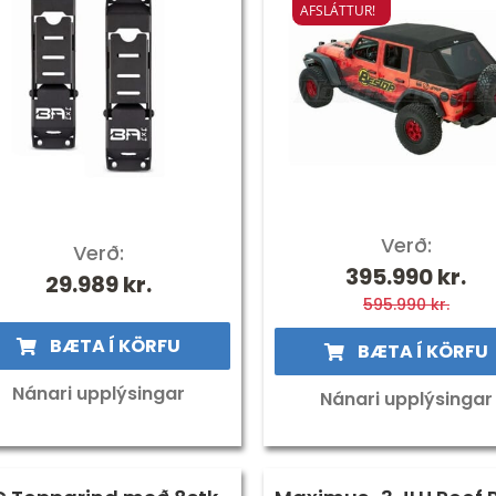
AFSLÁTTUR!
Verð:
Verð:
Origina
Current
395.990
kr.
29.989
kr.
595.990
price
price
kr.
was:
is:
BÆTA Í KÖRFU
BÆTA Í KÖRFU
595.990 
395.990 
Nánari upplýsingar
Nánari upplýsingar