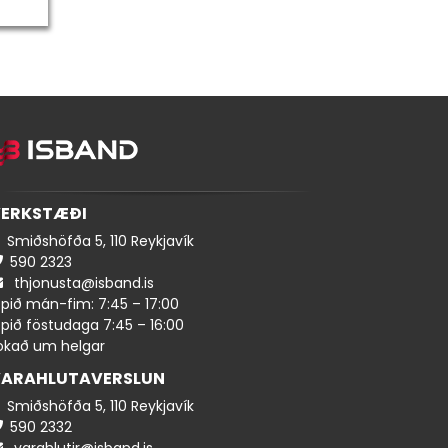
ERKSTÆÐI
Smiðshöfða 5, 110 Reykjavík
590 ​​2323
thjonusta@isband.is
pið mán-fim: 7:45 – 17:00
pið föstudaga 7:45 – 16:00
okað um helgar
ARAHLUTAVERSLUN
Smiðshöfða 5, 110 Reykjavík
590 ​2332