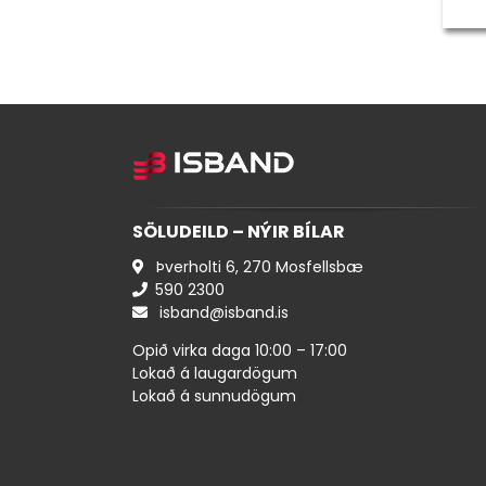
SÖLUDEILD – NÝIR BÍLAR
Þverholti 6, 270 Mosfellsbæ
590 ​2300
isband@isband.is
Opið virka daga 10:00 – 17:00
Lokað á laugardögum
Lokað á sunnudögum