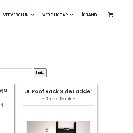
VEFVERSLUN
VERÐLISTAR
ÍSBAND
Leita
æja
JL Roof Rack Side Ladder
- Rhino Rack -
4 -