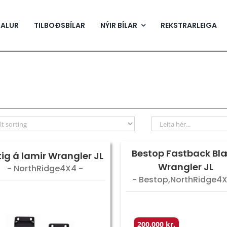
SALUR
TILBOÐSBÍLAR
NÝIR BÍLAR
REKSTRARLEIGA
Bestop Fastback Bl
tig á lamir Wrangler JL
Wrangler JL
- NorthRidge4X4 -
- Bestop,NorthRidge4X
200.000 kr.