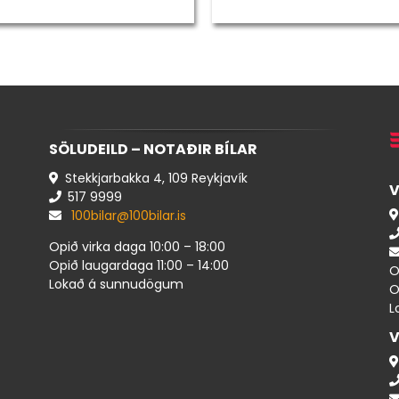
SÖLUDEILD – NOTAÐIR BÍLAR
Stekkjarbakka 4, 109 Reykjavík
V
517 ​9999
100bilar@100bilar.is
Opið virka daga 10:00 – 18:00
Opið laugardaga 11:00 – 14:00
O
Lokað á sunnudögum
O
L
V