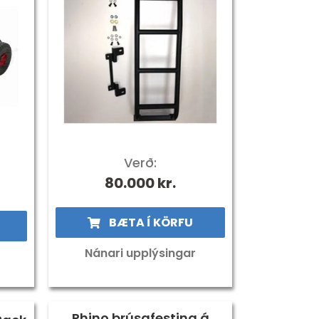
Verð:
l
80.000
kr.
BÆTA Í KÖRFU
kr..
kr..
Nánari upplýsingar
Rhino brúsafesting á