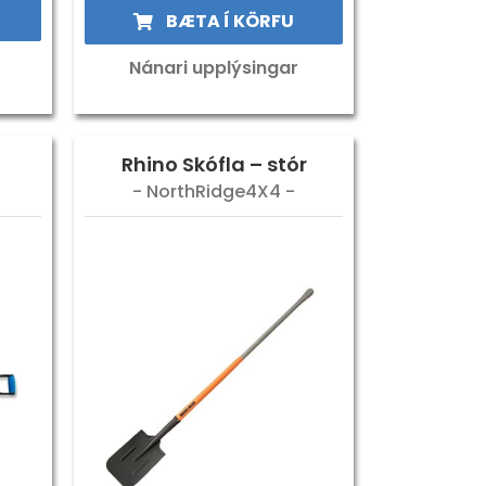
BÆTA Í KÖRFU
Nánari upplýsingar
l
Rhino Skófla – stór
- NorthRidge4X4 -