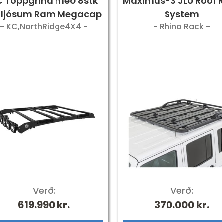
C Toppgrind með 8stk
Maximus-3 JLU Roof 
 ljósum Ram Megacap
System
- KC,NorthRidge4X4 -
- Rhino Rack -
Verð:
Verð:
619.990
kr.
370.000
kr.