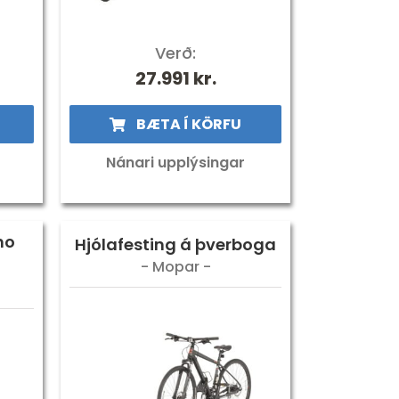
Verð:
27.991
kr.
BÆTA Í KÖRFU
Nánari upplýsingar
no
Hjólafesting á þverboga
- Mopar -