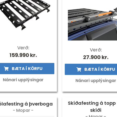
Verð:
Verð:
159.990
kr.
27.900
kr.
BÆTA Í KÖRFU
BÆTA Í KÖRFU
Nánari upplýsingar
Nánari upplýsingar
Skíðafesting á topp f
ólafesting á þverboga
skíði
- Mopar -
- Mopar -