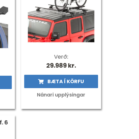
Verð:
29.989
kr.
BÆTA Í KÖRFU
Nánari upplýsingar
. 6