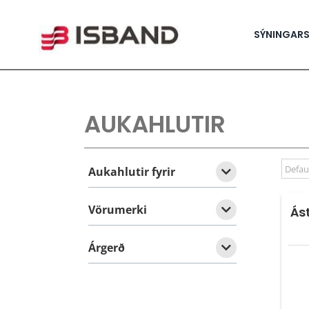
Skip
to
content
SÝNINGAR
AUKAHLUTIR
Aukahlutir fyrir
Vörumerki
Ás
Árgerð