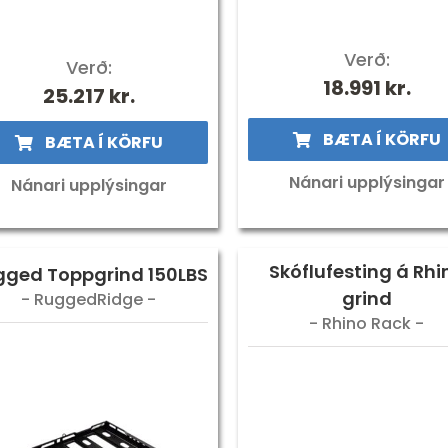
Verð:
Verð:
18.991
kr.
25.217
kr.
BÆTA Í KÖRFU
BÆTA Í KÖRFU
Nánari upplýsingar
Nánari upplýsingar
Skóflufesting á Rhi
gged Toppgrind 150LBS
grind
- RuggedRidge -
- Rhino Rack -