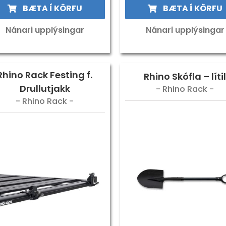
BÆTA Í KÖRFU
BÆTA Í KÖRFU
Nánari upplýsingar
Nánari upplýsingar
Rhino Rack Festing f.
Rhino Skófla – líti
Drullutjakk
- Rhino Rack -
- Rhino Rack -