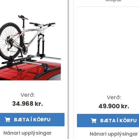
Verð:
Verð:
34.968
kr.
49.900
kr.
BÆTA Í KÖRFU
BÆTA Í KÖRFU
Nánari upplýsingar
Nánari upplýsingar