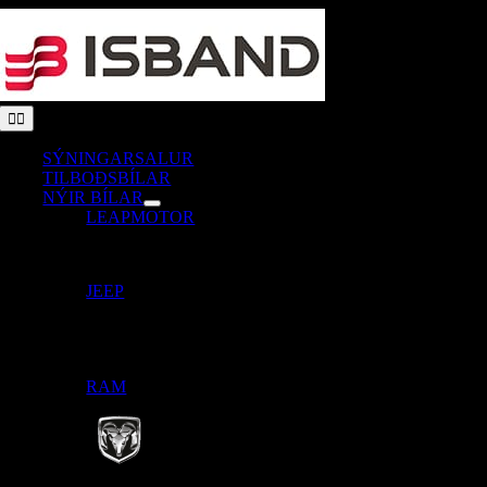
Skip
to
content
Toggle
Navigation
SÝNINGARSALUR
TILBOÐSBÍLAR
NÝIR BÍLAR
LEAPMOTOR
JEEP
RAM