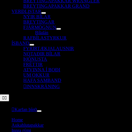
BREYTINGAPAKKAR WRANGLER
BREYTINGAPAKKAR GRAND
VERÐLISTAR
NÝIR BÍLAR
BREYTINGAR
FJÁRMÖGNUN
Bílalán
RAFBÍLASTYRKUR
ÍSBAND
FYRIRTÆKJALAUSNIR
NOTAÐIR BÍLAR
ÞJÓNUSTA
FRÉTTIR
ATVINNA Í BOÐI
UM OKKUR
HAFA SAMBAND
INNSKRÁNING
Toggle
Navigation
Karfan þín
0
Home
Aukahlutapakkar
Innra rými