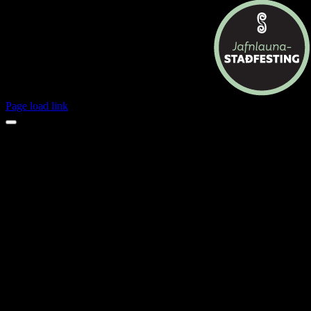
Page load link
Opnunartímar jól 2024
23.des
mánudagur
opið
24.des
þriðjudagur
lokað
25.des
miðvikudagur
lokað
26.des
fimmtudagur
lokað
27.des
föstudagur
opið
28.des
laugardagur
lokað
29.des
sunnudagur
lokað
30.des
mánudagur
opið
31.des
þriðjudagur
lokað