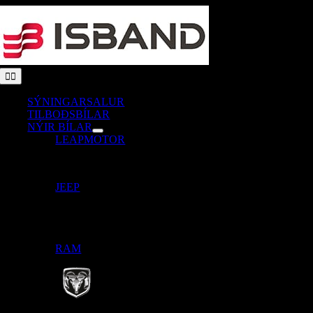
Skip
to
content
Toggle
Navigation
SÝNINGARSALUR
TILBOÐSBÍLAR
NÝIR BÍLAR
LEAPMOTOR
JEEP
RAM