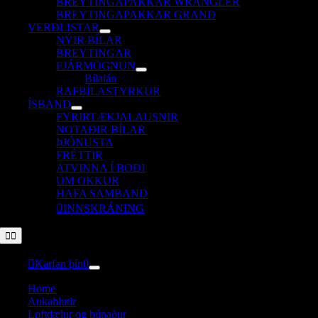
BREYTINGAPAKKAR WRANGLER
BREYTINGAPAKKAR GRAND
VERÐLISTAR
NÝIR BÍLAR
BREYTINGAR
FJÁRMÖGNUN
Bílalán
RAFBÍLASTYRKUR
ÍSBAND
FYRIRTÆKJALAUSNIR
NOTAÐIR BÍLAR
ÞJÓNUSTA
FRÉTTIR
ATVINNA Í BOÐI
UM OKKUR
HAFA SAMBAND
INNSKRÁNING
Toggle
Navigation
Karfan þín
0
Home
Aukahlutir
Loftdælur og búnaður