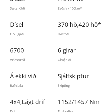
Sætafjöldi
Eyðsla / 100km*
Dísel
370 hö
,
420 hö*
Orkugjafi
Hestöfl
6700
6 gírar
Vélastærð
Gírafjöldi
Á ekki við
Sjálfskiptur
Rafhlaða
Skipting
4x4
,
Lágt drif
1152/1457 Nm
Drif
Togkraftur