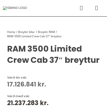
Skip
to
Toggle
Togg
content
Navigati
Navi
SÝNINGARSALUR
Karfan þín
Home
Breyttir bílar
Breyttir RAM
TILBOÐSBÍLAR
RAM 3500 Limited Crew Cab 37″ breyttur
RAM 3500 Limited
NÝIR BÍLAR
Crew Cab 37″ breyttur
REKSTRARLEIGA
Verð án vsk:
VEFVERSLUN
17.126.841 kr.
VERÐLISTAR
Verð með vsk:
21.237.283
kr.