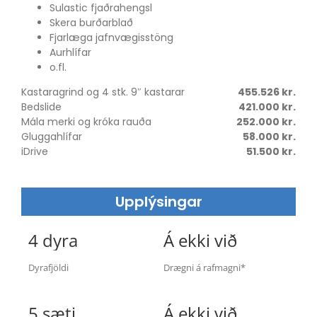
Sulastic fjaðrahengsl
Skera burðarblað
Fjarlæga jafnvægisstöng
Aurhlífar
o.fl.
Kastaragrind og 4 stk. 9″ kastarar
455.526 kr.
Bedslide
421.000 kr.
Mála merki og króka rauða
252.000 kr.
Gluggahlífar
58.000 kr.
iDrive
51.500 kr.
Upplýsingar
4 dyra
Á ekki við
Dyrafjöldi
Drægni á rafmagni*
5 sæti
Á ekki við