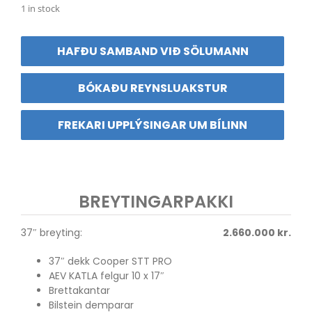
1 in stock
HAFÐU SAMBAND VIÐ SÖLUMANN
BÓKAÐU REYNSLUAKSTUR
FREKARI UPPLÝSINGAR UM BÍLINN
BREYTINGARPAKKI
37″ breyting:
2.660.000 kr.
37″ dekk Cooper STT PRO
AEV KATLA felgur 10 x 17″
Brettakantar
Bilstein demparar