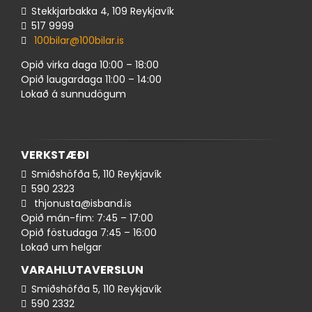
Stekkjarbakka 4, 109 Reykjavík
517 ​9999
100bilar@100bilar.is
Opið virka daga 10:00 – 18:00
Opið laugardaga 11:00 – 14:00
Lokað á sunnudögum
VERKSTÆÐI
Smiðshöfða 5, 110 Reykjavík
590 ​​2323
thjonusta@isband.is
Opið mán-fim: 7:45 – 17:00
Opið föstudaga 7:45 – 16:00
Lokað um helgar
VARAHLUTAVERSLUN
Smiðshöfða 5, 110 Reykjavík
590 ​2332