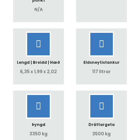
punkt
N/A
Lengd | Breidd | Hæð
Eldsneytistankur
6,35 x 1,99 x 2,02
117 lítrar
Þyngd
Dráttargeta
3350 kg
3500 kg