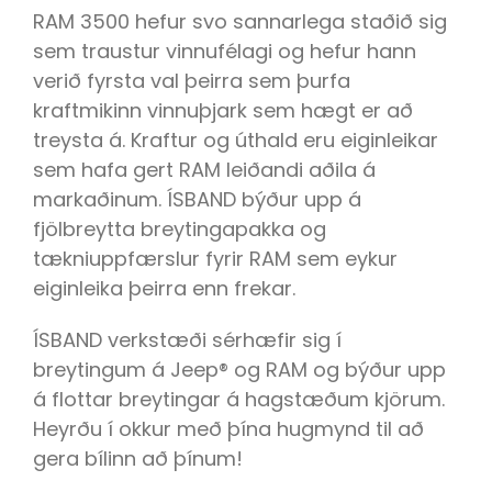
RAM 3500 hefur svo sannarlega staðið sig
sem traustur vinnufélagi og hefur hann
verið fyrsta val þeirra sem þurfa
kraftmikinn vinnuþjark sem hægt er að
treysta á. Kraftur og úthald eru eiginleikar
sem hafa gert RAM leiðandi aðila á
markaðinum. ÍSBAND býður upp á
fjölbreytta breytingapakka og
tækniuppfærslur fyrir RAM sem eykur
eiginleika þeirra enn frekar.
ÍSBAND verkstæði sérhæfir sig í
breytingum á Jeep® og RAM og býður upp
á flottar breytingar á hagstæðum kjörum.
Heyrðu í okkur með þína hugmynd til að
gera bílinn að þínum!