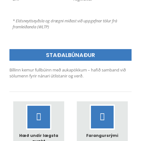
* Eldsneytiseyðsla og drægni miðast við uppgefnar tölur frá
framleiðanda (WLTP)
STAÐALBÚNAÐUR
Bíllinn kemur fullbúinn með aukapökkum – hafið samband við
sölumenn fyrir nánari útlistanir og verð.
Hæð undir lægsta
Farangursrými