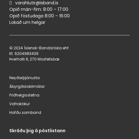
varahlutir@isband.is
Opið mán-fim: 8:00 – 17:00
Opið föstudaga 8:00 – 16:00
Lokað um helgar
© 2024 Íslensk-Bandaríska ehf.
Kt. 620498​3439
Þverholti 6, 270 Mosfellsbæ
Neyðarþjónusta
Ábyrgðarskilmálar
Friðhelgisstefna
Vafrakökur
Hafðu samband
Skráðu þig á póstlistann