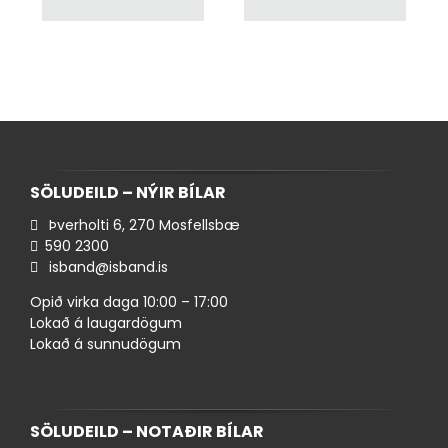
SÖLUDEILD – NÝIR BÍLAR
Þverholti 6, 270 Mosfellsbæ
590 ​2300
isband@isband.is
Opið virka daga 10:00 – 17:00
Lokað á laugardögum
Lokað á sunnudögum
SÖLUDEILD – NOTAÐIR BÍLAR