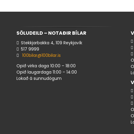
SÖLUDEILD – NOTAÐIR BÍLAR
V
Stekkjarbakka 4, 109 Reykjavík
517 ​9999
100bilar@100bilar.is
O
Opið virka daga 10:00 – 18:00
O
Opið laugardaga 11:00 – 14:00
L
Lokað á sunnudögum
V
O
O
L