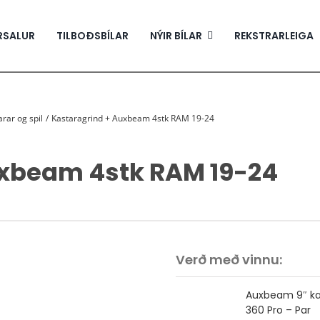
RSALUR
TILBOÐSBÍLAR
NÝIR BÍLAR
REKSTRARLEIGA
rar og spil
Kastaragrind + Auxbeam 4stk RAM 19-24
uxbeam 4stk RAM 19-24
Verð með vinnu:
Auxbeam 9″ ka
360 Pro – Par