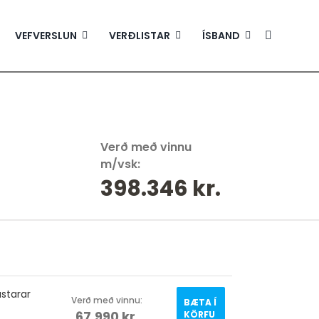
VEFVERSLUN
VERÐLISTAR
ÍSBAND
Verð með vinnu
m/vsk:
398.346
kr.
starar
Verð með vinnu:
BÆTA Í
67.990
kr.
KÖRFU