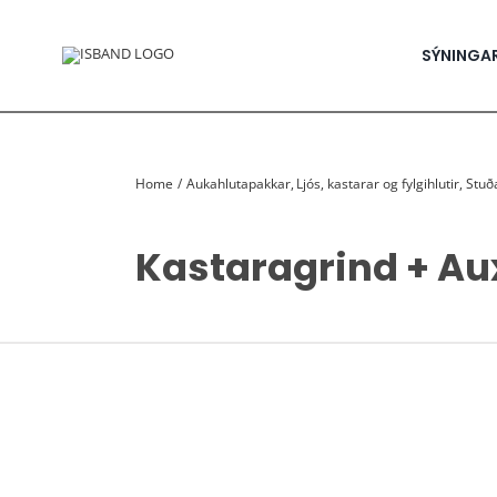
Skip
to
content
SÝNINGA
Home
Aukahlutapakkar
Ljós, kastarar og fylgihlutir
Stuða
Kastaragrind + A