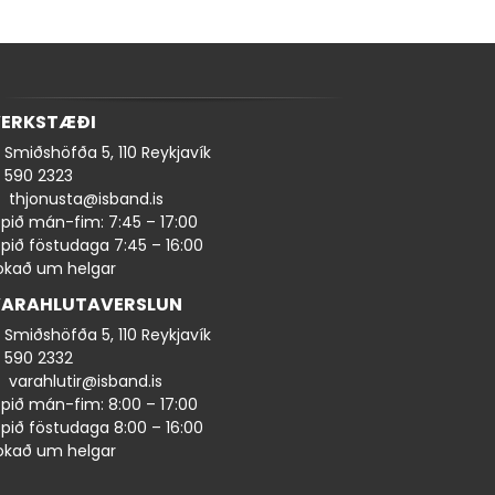
ERKSTÆÐI
Smiðshöfða 5, 110 Reykjavík
590 ​​2323
thjonusta@isband.is
pið mán-fim: 7:45 – 17:00
pið föstudaga 7:45 – 16:00
okað um helgar
ARAHLUTAVERSLUN
Smiðshöfða 5, 110 Reykjavík
590 ​2332
varahlutir@isband.is
pið mán-fim: 8:00 – 17:00
pið föstudaga 8:00 – 16:00
okað um helgar