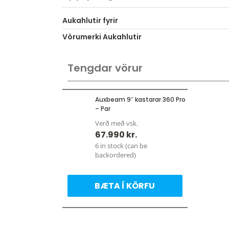
Aukahlutir fyrir
Vörumerki Aukahlutir
Tengdar vörur
Auxbeam 9″ kastarar 360 Pro
– Par
Verð með vsk.
67.990
kr.
6 in stock (can be
backordered)
BÆTA Í KÖRFU