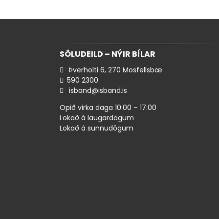
SÖLUDEILD – NÝIR BÍLAR
Þverholti 6, 270 Mosfellsbæ
590 ​2300
isband@isband.is
Opið virka daga 10:00 – 17:00
Lokað á laugardögum
Lokað á sunnudögum