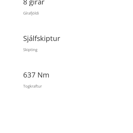
8 gírar
Gírafjöldi
Sjálfskiptur
Skipting
637 Nm
Togkraftur