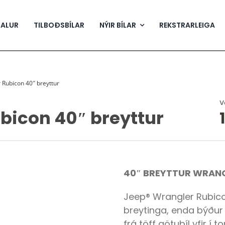
SALUR
TILBOÐSBÍLAR
NÝIR BÍLAR
REKSTRARLEIGA
 Rubicon 40″ breyttur
V
bicon 40″ breyttur
40″ BREYTTUR WRANG
Jeep® Wrangler Rubicon 
breytinga, enda býður 
frá töff götubíl yfir í 