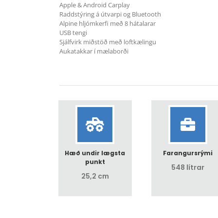
Apple & Android Carplay
Raddstýring á útvarpi og Bluetooth
Alpine hljómkerfi með 8 hátalarar
USB tengi
Sjálfvirk miðstöð með loftkælingu
Aukatakkar í mælaborði
Hæð undir lægsta
Farangursrými
punkt
548 lítrar
25,2 cm