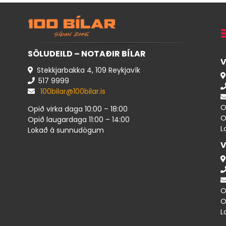
SÖLUDEILD – NOTAÐIR BÍLAR
V
Stekkjarbakka 4, 109 Reykjavík
517 ​9999
100bilar@100bilar.is
O
Opið virka daga 10:00 – 18:00
O
Opið laugardaga 11:00 – 14:00
L
Lokað á sunnudögum
V
O
O
L