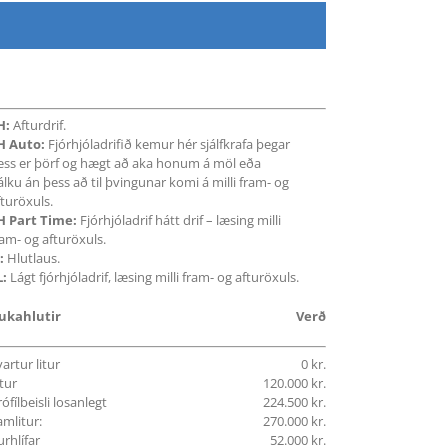
H:
Afturdrif.
H Auto:
Fjórhjóladrifið kemur hér sjálfkrafa þegar
ess er þörf og hægt að aka honum á möl eða
álku án þess að til þvingunar komi á milli fram- og
fturöxuls.
H Part Time:
Fjórhjóladrif hátt drif – læsing milli
ram- og afturöxuls.
:
Hlutlaus.
L:
Lágt fjórhjóladrif, læsing milli fram- og afturöxuls.
ukahlutir
Verð
artur litur
0 kr.
tur
120.000 kr.
ófílbeisli losanlegt
224.500 kr.
amlitur:
270.000 kr.
rhlífar
52.000 kr.