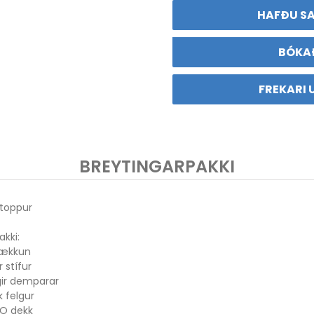
HAFÐU S
BÓKA
FREKARI 
BREYTINGARPAKKI
 toppur
akki:
hækkun
r stífur
egir demparar
 felgur
RO dekk