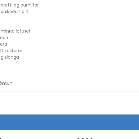
ibretti og aurhlífar
arskoðun o.fl.
 minna loftnet
ðari
lera
ED kastarar
og slanga
köntun