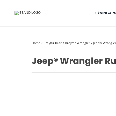
Skip
to
content
SÝNINGAR
Home
Breyttir bílar
Breyttir Wrangler
Jeep® Wrangler
Jeep® Wrangler Ru