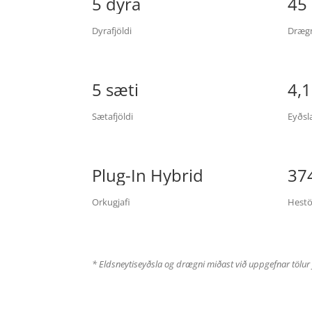
5 dyra
45
Dyrafjöldi
Drægn
5 sæti
4,1
Sætafjöldi
Eyðsl
Plug-In Hybrid
37
Orkugjafi
Hestö
* Eldsneytiseyðsla og drægni miðast við uppgefnar tölur