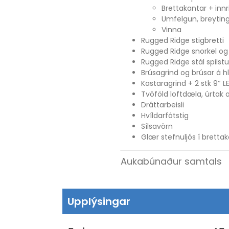
Brettakantar + innr
Umfelgun, breyting
Vinna
Rugged Ridge stigbretti
Rugged Ridge snorkel og
Rugged Ridge stál spilstu
Brúsagrind og brúsar á h
Kastaragrind + 2 stk 9″ L
Tvöföld loftdæla, úrtak 
Dráttarbeisli
Hvíldarfótstig
Sílsavörn
Glær stefnuljós í bretta
Aukabúnaður samtals
Upplýsingar