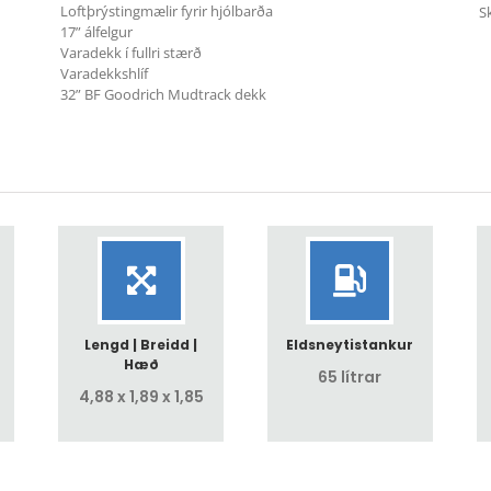
Loftþrýstingmælir fyrir hjólbarða
S
17” álfelgur
Varadekk í fullri stærð
Varadekkshlíf
32” BF Goodrich Mudtrack dekk
Lengd | Breidd |
Eldsneytistankur
Hæð
65 lítrar
4,88 x 1,89 x 1,85