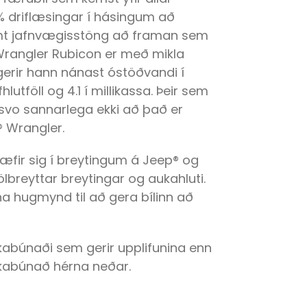
0% driflæsingar í hásingum að
t jafnvægisstöng að framan sem
Wrangler Rubicon er með mikla
rir hann nánast óstöðvandi í
utföll og 4.1 í millikassa. Þeir sem
svo sannarlega ekki að það er
 Wrangler.
æfir sig í breytingum á Jeep® og
lbreyttar breytingar og aukahluti.
a hugmynd til að gera bílinn að
aukabúnaði sem gerir upplifunina enn
ukabúnað hérna neðar.