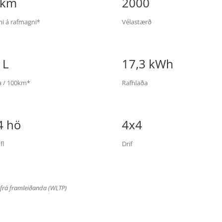
 km
2000
i á rafmagni*
Vélastærð
 L
17,3 kWh
a / 100km*
Rafhlaða
4 hö
4x4
fl
Drif
 frá framleiðanda (WLTP)