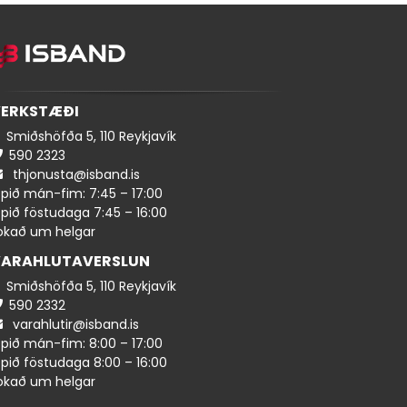
ERKSTÆÐI
Smiðshöfða 5, 110 Reykjavík
590 ​​2323
thjonusta@isband.is
pið mán-fim: 7:45 – 17:00
pið föstudaga 7:45 – 16:00
okað um helgar
ARAHLUTAVERSLUN
Smiðshöfða 5, 110 Reykjavík
590 ​2332
varahlutir@isband.is
pið mán-fim: 8:00 – 17:00
pið föstudaga 8:00 – 16:00
okað um helgar