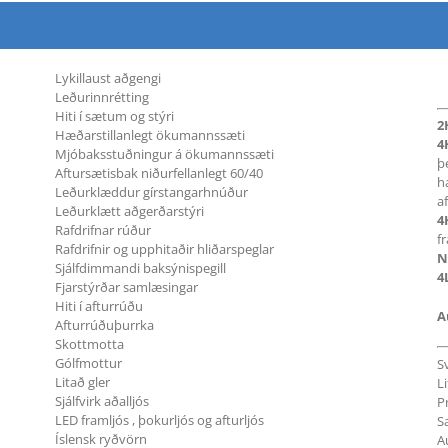
Lykillaust aðgengi
Leðurinnrétting
Hiti í sætum og stýri
2
Hæðarstillanlegt ökumannssæti
4
Mjóbaksstuðningur á ökumannssæti
þ
Aftursætisbak niðurfellanlegt 60/40
h
Leðurklæddur gírstangarhnúður
a
Leðurklætt aðgerðarstýri
4
Rafdrifnar rúður
f
Rafdrifnir og upphitaðir hliðarspeglar
N
Sjálfdimmandi baksýnispegill
4
Fjarstýrðar samlæsingar
Hiti í afturrúðu
A
Afturrúðuþurrka
Skottmotta
Gólfmottur
Sv
Litað gler
Li
Sjálfvirk aðalljós
Pr
LED framljós , þokurljós og afturljós
S
Íslensk ryðvörn
Au