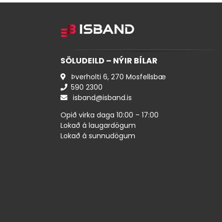
SÖLUDEILD – NÝIR BÍLAR
Þverholti 6, 270 Mosfellsbæ
590 ​2300
isband@isband.is
Opið virka daga 10:00 – 17:00
Lokað á laugardögum
Lokað á sunnudögum