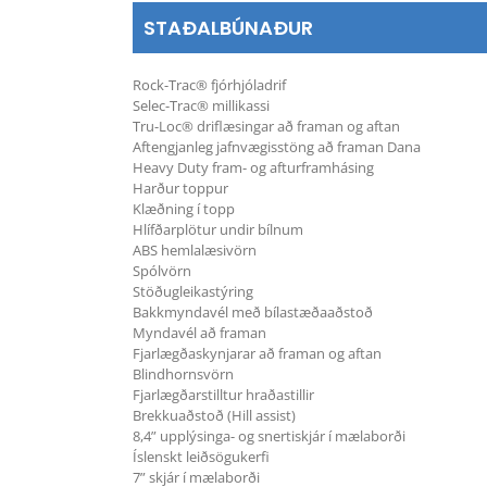
STAÐALBÚNAÐUR
Rock-Trac® fjórhjóladrif
Selec-Trac® millikassi
Tru-Loc® driflæsingar að framan og aftan
Aftengjanleg jafnvægisstöng að framan Dana
Heavy Duty fram- og afturframhásing
Harður toppur
Klæðning í topp
Hlífðarplötur undir bílnum
ABS hemlalæsivörn
Spólvörn
Stöðugleikastýring
Bakkmyndavél með bílastæðaaðstoð
Myndavél að framan
Fjarlægðaskynjarar að framan og aftan
Blindhornsvörn
Fjarlægðarstilltur hraðastillir
Brekkuaðstoð (Hill assist)
8,4” upplýsinga- og snertiskjár í mælaborði
Íslenskt leiðsögukerfi
7” skjár í mælaborði