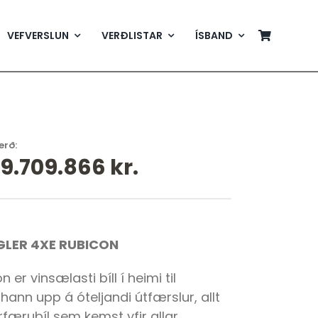
VEFVERSLUN
VERÐLISTAR
ÍSBAND
erð:
19.709.866
kr.
LER 4XE RUBICON
er vinsælasti bíll í heimi til
hann upp á óteljandi útfærslur, allt
torfærubíl sem kemst yfir allar