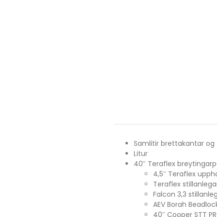
Samlitir brettakantar og
Litur
40″ Teraflex breytingarp
4,5″ Teraflex upp
Teraflex stillanlega
Falcon 3,3 stillanl
AEV Borah Beadlock
40″ Cooper STT P