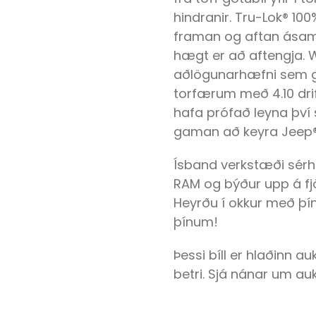
hindranir. Tru-Lok® 10
framan og aftan ásam
hægt er að aftengja. 
aðlögunarhæfni sem ge
torfærum með 4.10 drifhl
hafa prófað leyna því 
gaman að keyra Jeep®
Ísband verkstæði sérh
RAM og býður upp á fjö
Heyrðu í okkur með þín
þínum!
Þessi bíll er hlaðinn 
betri. Sjá nánar um a