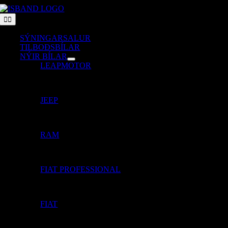
Skip
to
Toggle
Navigation
content
SÝNINGARSALUR
TILBOÐSBÍLAR
NÝIR BÍLAR
LEAPMOTOR
JEEP
RAM
FIAT PROFESSIONAL
FIAT