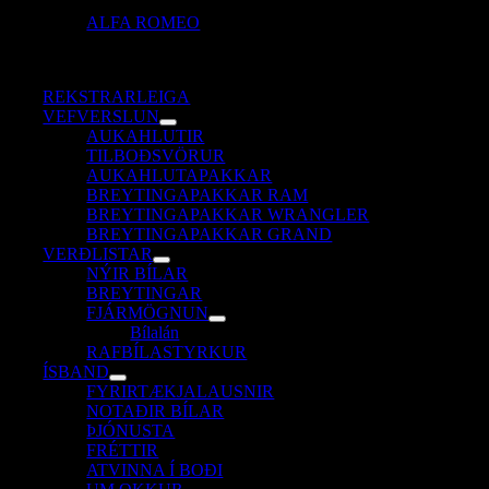
ALFA ROMEO
REKSTRARLEIGA
VEFVERSLUN
AUKAHLUTIR
TILBOÐSVÖRUR
AUKAHLUTAPAKKAR
BREYTINGAPAKKAR RAM
BREYTINGAPAKKAR WRANGLER
BREYTINGAPAKKAR GRAND
VERÐLISTAR
NÝIR BÍLAR
BREYTINGAR
FJÁRMÖGNUN
Bílalán
RAFBÍLASTYRKUR
ÍSBAND
FYRIRTÆKJALAUSNIR
NOTAÐIR BÍLAR
ÞJÓNUSTA
FRÉTTIR
ATVINNA Í BOÐI