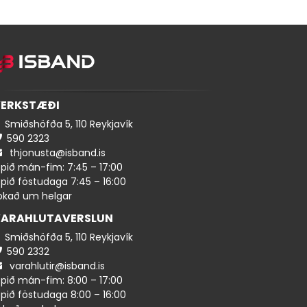
ERKSTÆÐI
Smiðshöfða 5, 110 Reykjavík
590 ​​2323
thjonusta@isband.is
pið mán-fim: 7:45 – 17:00
pið föstudaga 7:45 – 16:00
okað um helgar
ARAHLUTAVERSLUN
Smiðshöfða 5, 110 Reykjavík
590 ​2332
varahlutir@isband.is
pið mán-fim: 8:00 – 17:00
pið föstudaga 8:00 – 16:00