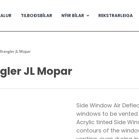
SALUR
TILBOÐSBÍLAR
NÝIR BÍLAR
REKSTRARLEIGA
Wrangler JL Mopar
gler JL Mopar
Side Window Air Deflec
windows to be vented 
Acrylic tinted Side Win
contours of the windo
venting, even during i