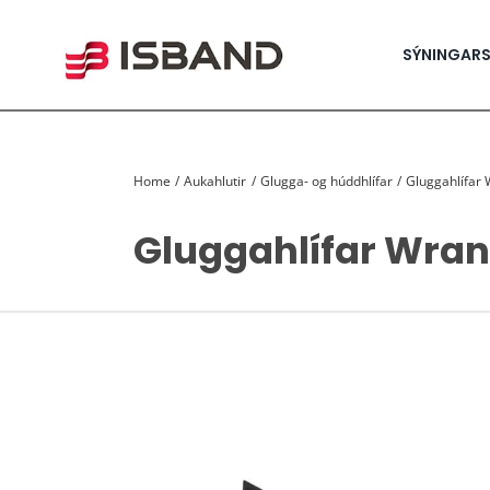
Skip
to
content
SÝNINGAR
Home
Aukahlutir
Glugga- og húddhlífar
Gluggahlífar 
Gluggahlífar Wran