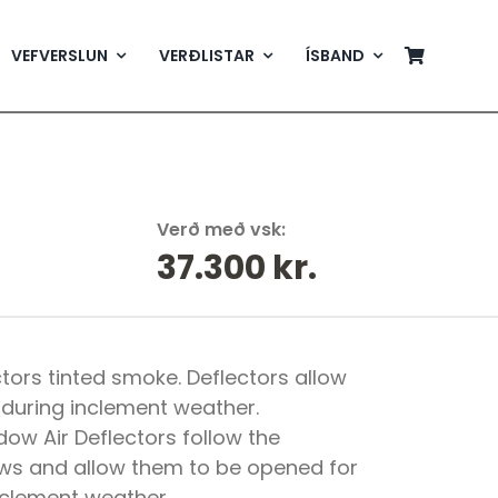
VEFVERSLUN
VERÐLISTAR
ÍSBAND
Verð með vsk:
37.300
kr.
tors tinted smoke. Deflectors allow
during inclement weather.
dow Air Deflectors follow the
ws and allow them to be opened for
nclement weather.