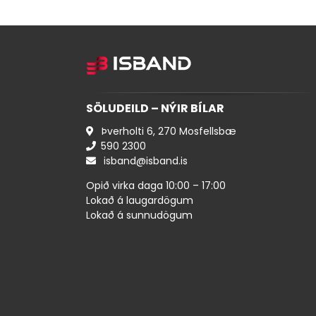
SÖLUDEILD – NÝIR BÍLAR
Þverholti 6, 270 Mosfellsbæ
590 ​2300
isband@isband.is
Opið virka daga 10:00 – 17:00
Lokað á laugardögum
Lokað á sunnudögum