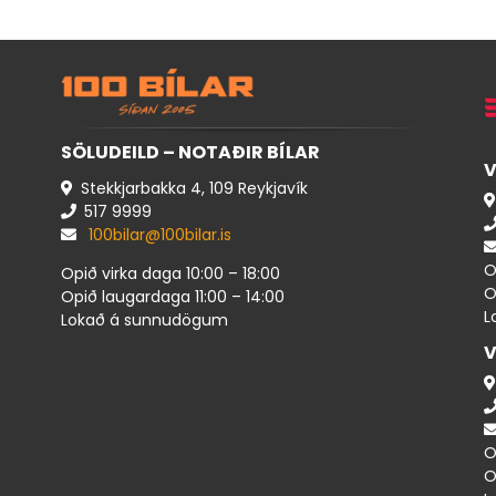
SÖLUDEILD – NOTAÐIR BÍLAR
V
Stekkjarbakka 4, 109 Reykjavík
517 ​9999
100bilar@100bilar.is
O
Opið virka daga 10:00 – 18:00
O
Opið laugardaga 11:00 – 14:00
L
Lokað á sunnudögum
V
O
O