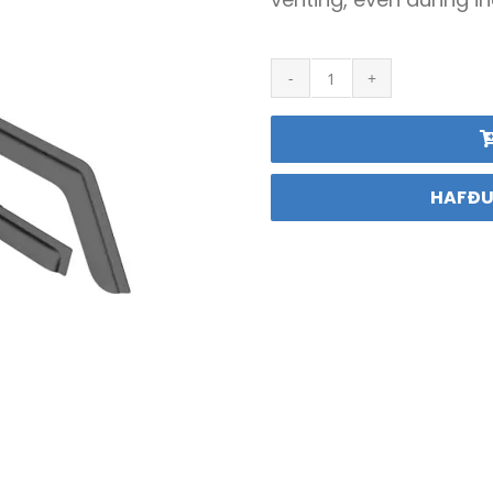
Gluggahlífar
Wrangler
JL
Mopar
quantity
HAFÐU