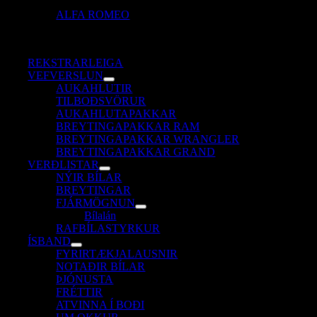
ALFA ROMEO
REKSTRARLEIGA
VEFVERSLUN
AUKAHLUTIR
TILBOÐSVÖRUR
AUKAHLUTAPAKKAR
BREYTINGAPAKKAR RAM
BREYTINGAPAKKAR WRANGLER
BREYTINGAPAKKAR GRAND
VERÐLISTAR
NÝIR BÍLAR
BREYTINGAR
FJÁRMÖGNUN
Bílalán
RAFBÍLASTYRKUR
ÍSBAND
FYRIRTÆKJALAUSNIR
NOTAÐIR BÍLAR
ÞJÓNUSTA
FRÉTTIR
ATVINNA Í BOÐI