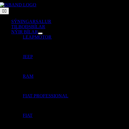
Skip
to
Toggle
Navigation
content
SÝNINGARSALUR
TILBOÐSBÍLAR
NÝIR BÍLAR
LEAPMOTOR
JEEP
RAM
FIAT PROFESSIONAL
FIAT