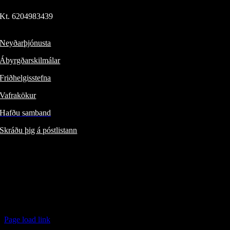
© 2024 Íslensk-Bandaríska ehf.
Kt. 620498​3439
Þverholti 6, 270 Mosfellsbæ
Neyðarþjónusta
Ábyrgðarskilmálar
Friðhelgisstefna
Vafrakökur
Hafðu samband
Skráðu þig á póstlistann
Fylgdu okkur:
ÍSBAND /
/
Jeep® á Íslandi /
/
FIAT á Íslandi /
/
Alfa Romeo á Íslandi /
/
Page load link