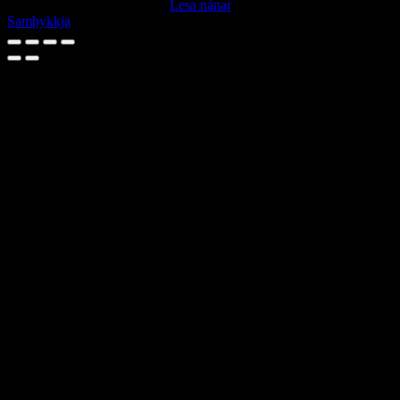
mögulegu upplifun notenda.
Lesa nánar
Samþykkja
Go
to
Top