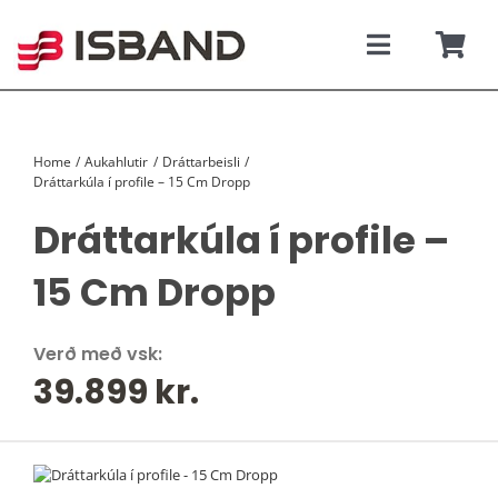
Skip
to
content
Toggle
Togg
Navigati
Navi
SÝNINGARSALUR
Karfan þí
Home
Aukahlutir
Dráttarbeisli
TILBOÐSBÍLAR
Dráttarkúla í profile – 15 Cm Dropp
Dráttarkúla í profile –
NÝIR BÍLAR
15 Cm Dropp
REKSTRARLEIGA
Verð með vsk:
VEFVERSLUN
39.899
kr.
VERÐLISTAR