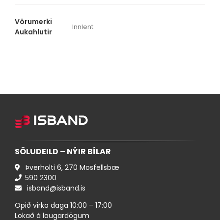
Vörumerki
Innlent
Aukahlutir
SÖLUDEILD – NÝIR BÍLAR
Þverholti 6, 270 Mosfellsbæ
590 ​2300
isband@isband.is
Opið virka daga 10:00 – 17:00
Lokað á laugardögum