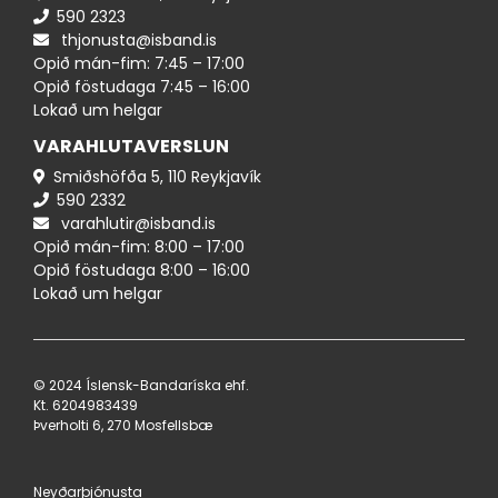
590 ​​2323
thjonusta@isband.is
Opið mán-fim: 7:45 – 17:00
Opið föstudaga 7:45 – 16:00
Lokað um helgar
VARAHLUTAVERSLUN
Smiðshöfða 5, 110 Reykjavík
590 ​2332
varahlutir@isband.is
Opið mán-fim: 8:00 – 17:00
Opið föstudaga 8:00 – 16:00
Lokað um helgar
© 2024 Íslensk-Bandaríska ehf.
Kt. 620498​3439
Þverholti 6, 270 Mosfellsbæ
Neyðarþjónusta