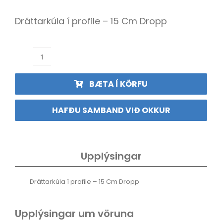
ÍSBAND
Dráttarkúla í profile – 15 Cm Dropp
Dráttarkúla
í
profile
BÆTA Í KÖRFU
-
15
Cm
HAFÐU SAMBAND VIÐ OKKUR
Dropp
quantity
Upplýsingar
Dráttarkúla í profile – 15 Cm Dropp
Upplýsingar um vöruna