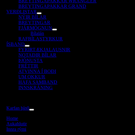
BREYTINGAPAKKAR WRANGLER
BREYTINGAPAKKAR GRAND
VERÐLISTAR
NÝIR BÍLAR
BREYTINGAR
FJÁRMÖGNUN
Bílalán
RAFBÍLASTYRKUR
ÍSBAND
FYRIRTÆKJALAUSNIR
NOTAÐIR BÍLAR
ÞJÓNUSTA
FRÉTTIR
ATVINNA Í BOÐI
UM OKKUR
HAFA SAMBAND
INNSKRÁNING
oggle
avigation
Karfan þín
0
Home
Aukahlutir
Innra rými
BulletPoint 2 Kúlur Bílstjórameginn Wrangler JL 24-