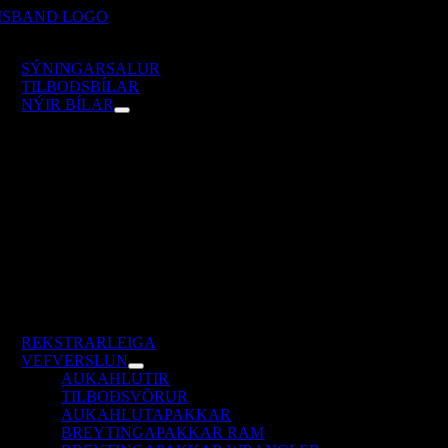
Skip
to
oggle
content
avigation
SÝNINGARSALUR
TILBOÐSBÍLAR
NÝIR BÍLAR
REKSTRARLEIGA
VEFVERSLUN
AUKAHLUTIR
TILBOÐSVÖRUR
AUKAHLUTAPAKKAR
BREYTINGAPAKKAR RAM