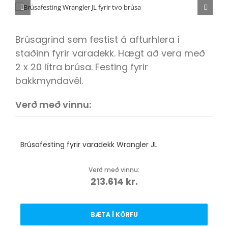
ÍSBAND
Brúsagrind sem festist á afturhlera í
staðinn fyrir varadekk. Hægt að vera með
2 x 20 lítra brúsa. Festing fyrir
bakkmyndavél.
Verð með vinnu:
Brúsafesting fyrir varadekk Wrangler JL
Verð með vinnu:
213.614
kr.
BÆTA Í KÖRFU