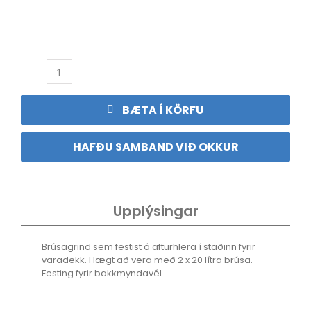
Brúsafesting
Wrangler
JL
BÆTA Í KÖRFU
fyrir
tvo
brúsa
HAFÐU SAMBAND VIÐ OKKUR
quantity
Upplýsingar
Brúsagrind sem festist á afturhlera í staðinn fyrir
varadekk. Hægt að vera með 2 x 20 lítra brúsa.
Festing fyrir bakkmyndavél.