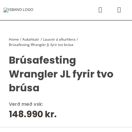
Skip
to
Toggle
Togg
content
Navigati
Navi
SÝNINGARSALUR
Karfan þí
Home
Aukahlutir
Lausnir á afturhlera
TILBOÐSBÍLAR
Brúsafesting Wrangler JL fyrir tvo brúsa
Brúsafesting
NÝIR BÍLAR
Wrangler JL fyrir tvo
REKSTRARLEIGA
brúsa
VEFVERSLUN
Verð með vsk:
148.990
kr.
VERÐLISTAR