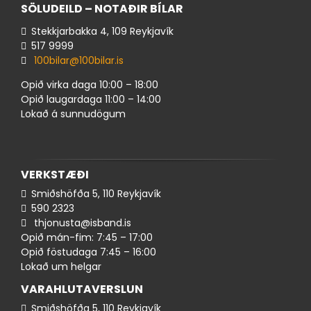
SÖLUDEILD – NOTAÐIR BÍLAR
Stekkjarbakka 4, 109 Reykjavík
517 ​9999
100bilar@100bilar.is
Opið virka daga 10:00 – 18:00
Opið laugardaga 11:00 – 14:00
Lokað á sunnudögum
VERKSTÆÐI
Smiðshöfða 5, 110 Reykjavík
590 ​​2323
thjonusta@isband.is
Opið mán-fim: 7:45 – 17:00
Opið föstudaga 7:45 – 16:00
Lokað um helgar
VARAHLUTAVERSLUN
Smiðshöfða 5, 110 Reykjavík