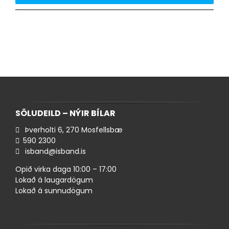
SÖLUDEILD – NÝIR BÍLAR
Þverholti 6, 270 Mosfellsbæ
590 ​2300
isband@isband.is
Opið virka daga 10:00 – 17:00
Lokað á laugardögum
Lokað á sunnudögum