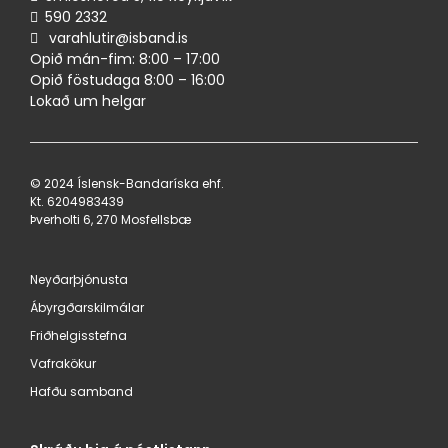
590 ​2332
varahlutir@isband.is
Opið mán-fim: 8:00 – 17:00
Opið föstudaga 8:00 – 16:00
Lokað um helgar
© 2024 Íslensk-Bandaríska ehf.
Kt. 620498​3439
Þverholti 6, 270 Mosfellsbæ
Neyðarþjónusta
Ábyrgðarskilmálar
Friðhelgisstefna
Vafrakökur
Hafðu samband