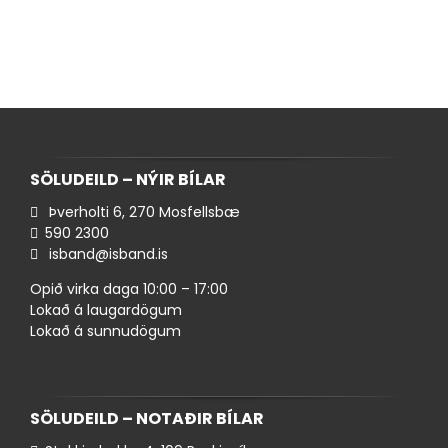
SÖLUDEILD – NÝIR BÍLAR
Þverholti 6, 270 Mosfellsbæ
590 ​2300
isband@isband.is
Opið virka daga 10:00 – 17:00
Lokað á laugardögum
Lokað á sunnudögum
SÖLUDEILD – NOTAÐIR BÍLAR