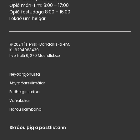
Opið mán-fim: 8:00 – 17:00
Opið föstudaga 8:00 – 16:00
Lokað um helgar
© 2024 Íslensk-Bandaríska ehf.
Kt. 620498​3439
Þverholti 6, 270 Mosfellsbæ
Neyðarþjónusta
Ábyrgðarskilmálar
Friðhelgisstefna
Vafrakökur
Hafðu samband
Skráðu þig á póstlistann