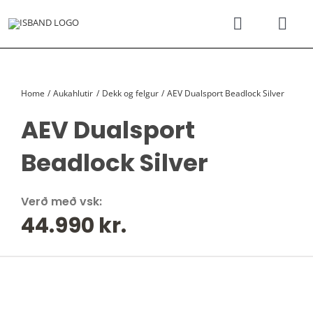
Skip
to
Toggle
Togg
content
Navigati
Navi
SÝNINGARSALUR
Karfan þín
Home
Aukahlutir
Dekk og felgur
AEV Dualsport Beadlock Silver
TILBOÐSBÍLAR
AEV Dualsport
NÝIR BÍLAR
Beadlock Silver
REKSTRARLEIGA
Verð með vsk:
44.990
kr.
VEFVERSLUN
VERÐLISTAR