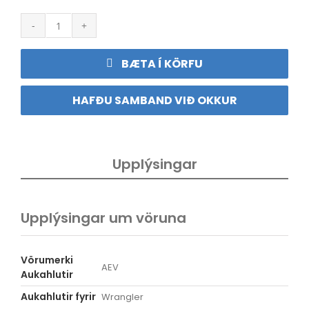
ÍSBAND
AEV
Dualsport
Beadlock
BÆTA Í KÖRFU
Silver
quantity
HAFÐU SAMBAND VIÐ OKKUR
Upplýsingar
Upplýsingar um vöruna
Vörumerki
AEV
Aukahlutir
Aukahlutir fyrir
Wrangler