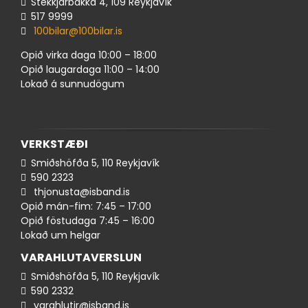
Stekkjarbakka 4, 109 Reykjavík
517 ​9999
100bilar@100bilar.is
Opið virka daga 10:00 – 18:00
Opið laugardaga 11:00 – 14:00
Lokað á sunnudögum
VERKSTÆÐI
Smiðshöfða 5, 110 Reykjavík
590 ​​2323
thjonusta@isband.is
Opið mán-fim: 7:45 – 17:00
Opið föstudaga 7:45 – 16:00
Lokað um helgar
VARAHLUTAVERSLUN
Smiðshöfða 5, 110 Reykjavík
590 ​2332
varahlutir@isband.is