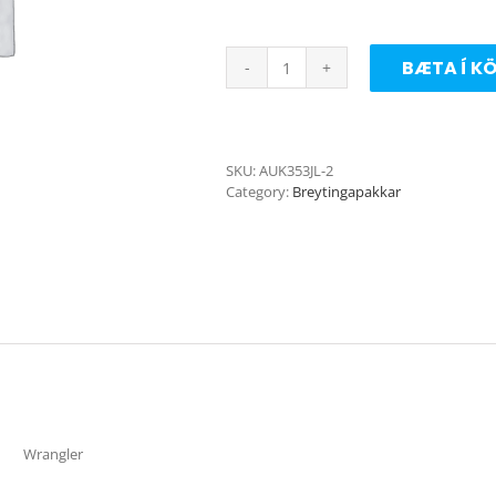
BÆTA Í K
35"
Breyting
nr.3
JL
(original
SKU:
AUK353JL-2
felgur)
Category:
Breytingapakkar
quantity
Wrangler