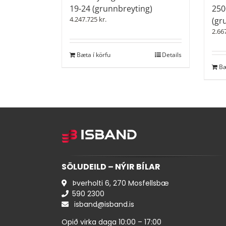
19-24 (grunnbreyting)
250
4.247.725
kr.
(gr
2.66
Bæta í körfu
Details
Bæ
SÖLUDEILD – NÝIR BÍLAR
Þverholti 6, 270 Mosfellsbæ
590 ​2300
isband@isband.is
Opið virka daga 10:00 – 17:00