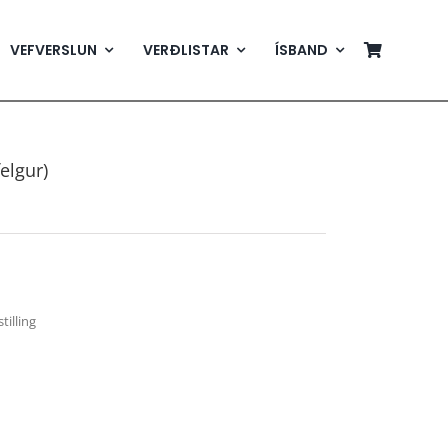
VEFVERSLUN
VERÐLISTAR
ÍSBAND
felgur)
tilling