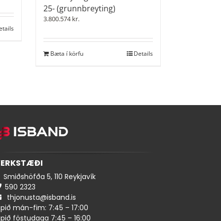
25- (grunnbreyting)
3.800.574
kr.
etails
Bæta í körfu
Details
ERKSTÆÐI
Smiðshöfða 5, 110 Reykjavík
590 ​​2323
thjonusta@isband.is
pið mán-fim: 7:45 – 17:00
pið föstudaga 7:45 – 16:00