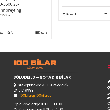
0/3500 25-
unnbreyting)
Bæta í körfu
D
7.353
kr.
ta í körfu
Details
SÖLUDEILD – NOTAÐIR BÍLAR
V
Stekkjarbakka 4, 109 Reykjavík
517 ​9999
100bilar@100bilar.is
O
Opið virka daga 10:00 – 18:00
O
Opið laugardaga 11:00 – 14:00