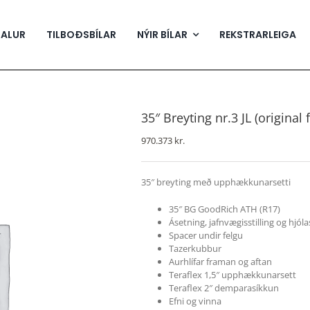
SALUR
TILBOÐSBÍLAR
NÝIR BÍLAR
REKSTRARLEIGA
35″ Breyting nr.3 JL (original 
970.373
kr.
35″ breyting með upphækkunarsetti
35″ BG GoodRich ATH (R17)
Ásetning, jafnvægisstilling og hjólas
Spacer undir felgu
Tazerkubbur
Aurhlífar framan og aftan
Teraflex 1,5″ upphækkunarsett
Teraflex 2″ demparasíkkun
Efni og vinna