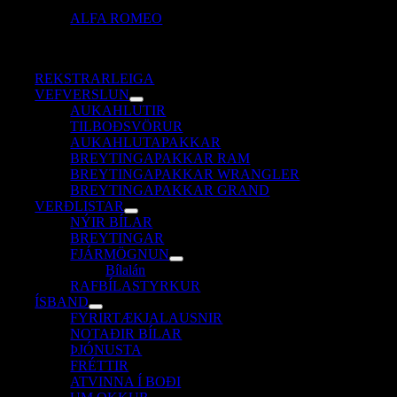
ALFA ROMEO
REKSTRARLEIGA
VEFVERSLUN
AUKAHLUTIR
TILBOÐSVÖRUR
AUKAHLUTAPAKKAR
BREYTINGAPAKKAR RAM
BREYTINGAPAKKAR WRANGLER
BREYTINGAPAKKAR GRAND
VERÐLISTAR
NÝIR BÍLAR
BREYTINGAR
FJÁRMÖGNUN
Bílalán
RAFBÍLASTYRKUR
ÍSBAND
FYRIRTÆKJALAUSNIR
NOTAÐIR BÍLAR
ÞJÓNUSTA
FRÉTTIR
ATVINNA Í BOÐI