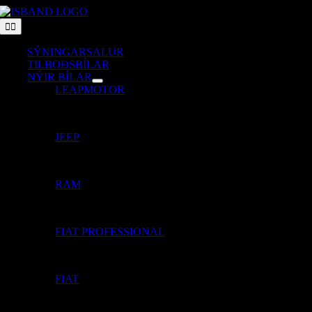
Skip
to
Toggle
Navigation
content
SÝNINGARSALUR
TILBOÐSBÍLAR
NÝIR BÍLAR
LEAPMOTOR
JEEP
RAM
FIAT PROFESSIONAL
FIAT