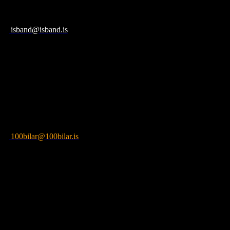
Þverholti 6, 270 Mosfellsbæ
590 ​2300
isband@isband.is
Opið virka daga 10:00 – 17:00
Lokað á laugardögum
Lokað á sunnudögum
Söludeild – notaðir bílar
Stekkjarbakka 4, 109 Reykjavík
517 ​9999
100bilar@100bilar.is
Opið virka daga 10:00 – 18:00
Opið laugardaga 11:00 – 14:00
Lokað á sunnudögum
Verkstæði
Smiðshöfða 5, 110 Reykjavík