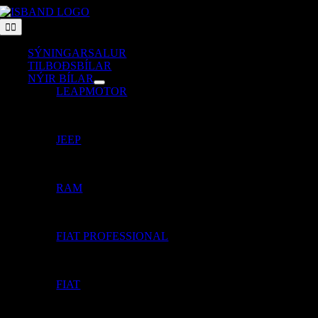
Skip
to
Toggle
Navigation
content
SÝNINGARSALUR
TILBOÐSBÍLAR
NÝIR BÍLAR
LEAPMOTOR
JEEP
RAM
FIAT PROFESSIONAL
FIAT