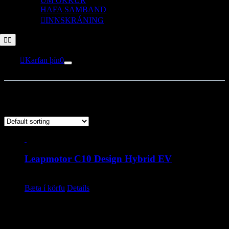
UM OKKUR
HAFA SAMBAND
INNSKRÁNING
Toggle
Navigation
Karfan þín
0
Vöruflokkar
Leapmotor C10 Design Hybrid EV
6.590.000
kr.
Bæta í körfu
Details
Söludeild – nýir bílar