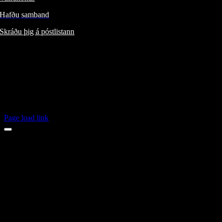
Hafðu samband
Skráðu þig á póstlistann
Fylgdu okkur:
ÍSBAND /
/
Jeep® á Íslandi /
/
FIAT á Íslandi /
/
Alfa Romeo á Íslandi /
/
Page load link
Opnunartímar jól 2024
23.des
mánudagur
opið
24.des
þriðjudagur
lokað
25.des
miðvikudagur
lokað
26.des
fimmtudagur
lokað
27.des
föstudagur
opið