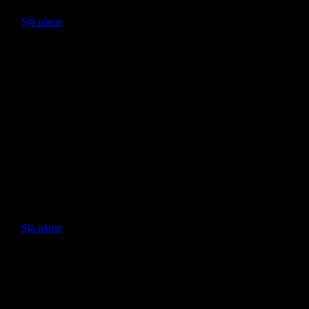
Sjá nánar
Fiat Ducato Truck (einfalt hús)
Sjálfskiptur
Dísel
Verð án vsk:
7.088.710 kr.
Verð með vsk:
8.790.000
kr.
Sjá nánar
Fiat eDucato Truck (einfalt hús)
Sjálfskiptur
100% Rafmagn