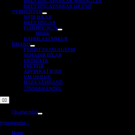
BREYTINGAPAKKAR WRANGLER
BREYTINGAPAKKAR GRAND
VERÐLISTAR
NÝIR BÍLAR
BREYTINGAR
FJÁRMÖGNUN
Bílalán
RAFBÍLASTYRKUR
ÍSBAND
FYRIRTÆKJALAUSNIR
NOTAÐIR BÍLAR
ÞJÓNUSTA
FRÉTTIR
ATVINNA Í BOÐI
UM OKKUR
HAFA SAMBAND
INNSKRÁNING
Toggle
Navigation
Karfan þín
0
Sýningarsalur /
Home