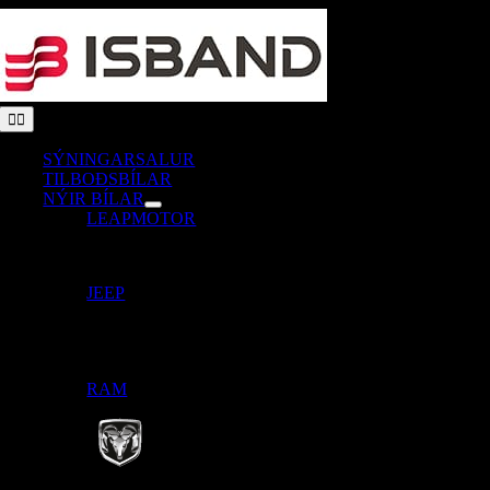
Skip
to
content
Toggle
Navigation
SÝNINGARSALUR
TILBOÐSBÍLAR
NÝIR BÍLAR
LEAPMOTOR
JEEP
RAM