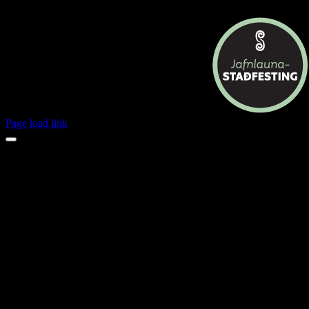
Page load link
Opnunartímar jól 2024
23.des
mánudagur
opið
24.des
þriðjudagur
lokað
25.des
miðvikudagur
lokað
26.des
fimmtudagur
lokað
27.des
föstudagur
opið
28.des
laugardagur
lokað
29.des
sunnudagur
lokað
30.des
mánudagur
opið