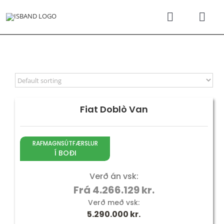
Skip
to
Toggle
Togg
content
Navigati
Navi
SÝNINGARSALUR
Karfan þí
TILBOÐSBÍLAR
NÝIR BÍLAR
Fiat Doblò Van
REKSTRARLEIGA
RAFMAGNSÚTFÆRSLUR
Í BOÐI
VEFVERSLUN
Verð án vsk:
Frá 4.266.129 kr.
VERÐLISTAR
Verð með vsk:
5.290.000
kr.