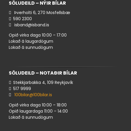
SÖLUDEILD – NÝIR BÍLAR
Þverholti 6, 270 Mosfellsbæ
590 ​2300
isband@isband.is
Opið virka daga 10:00 – 17:00
Lokað á laugardögum
Lokað á sunnudögum
SÖLUDEILD – NOTAÐIR BÍLAR
Stekkjarbakka 4, 109 Reykjavík
517 ​9999
100bilar@100bilar.is
Opið virka daga 10:00 – 18:00
Opið laugardaga 11:00 – 14:00
Lokað á sunnudögum