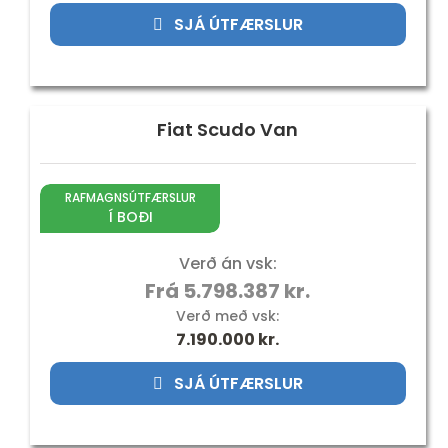
ÍSBAND
SJÁ ÚTFÆRSLUR
Fiat Scudo Van
RAFMAGNSÚTFÆRSLUR
Í BOÐI
Verð án vsk:
Frá 5.798.387 kr.
Verð með vsk:
7.190.000
kr.
SJÁ ÚTFÆRSLUR