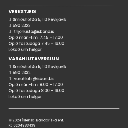
VERKSTÆÐI
Smiðshöfða 5, 110 Reykjavík
590 ​​2323
thjonusta@isband.is
Opið mán-fim: 7:45 – 17:00
Opið föstudaga 7:45 – 16:00
Lokað um helgar
VARAHLUTAVERSLUN
Smiðshöfða 5, 110 Reykjavík
590 ​2332
varahlutir@isband.is
Opið mán-fim: 8:00 – 17:00
Opið föstudaga 8:00 – 16:00
Lokað um helgar
© 2024 Íslensk-Bandaríska ehf.
Kt. 620498​3439