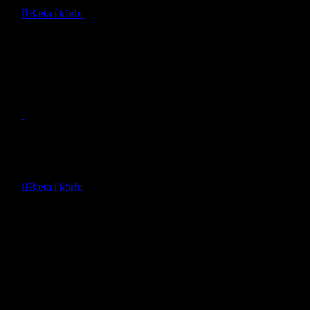
Bæta í körfu
Nánari upplýsingar
Teraflex Vörn í hurðaföls Wrangler JL
- Teraflex -
Verð:
14.990
kr.
Bæta í körfu
Nánari upplýsingar
Weathertech Rispuhlíf afturstuðara
Compass
- WeatherTech -