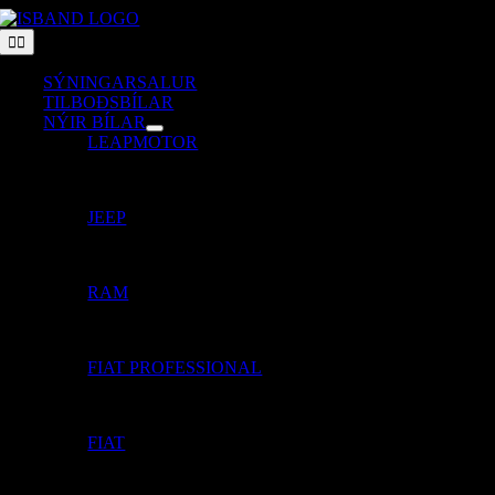
Skip
to
Toggle
Navigation
content
SÝNINGARSALUR
TILBOÐSBÍLAR
NÝIR BÍLAR
LEAPMOTOR
JEEP
RAM
FIAT PROFESSIONAL
FIAT