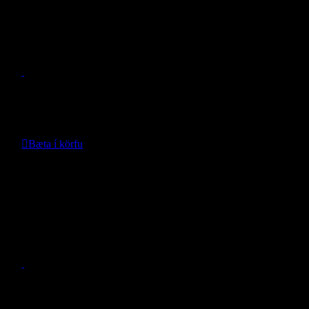
Weathertech Vörn í hurðaföls Grand
Cherokee WL 2021-
- WeatherTech -
Verð:
14.990
kr.
Bæta í körfu
Nánari upplýsingar
Gangbretti svört Grand Cherokee WL
2021 –
- Mopar -
Verð: