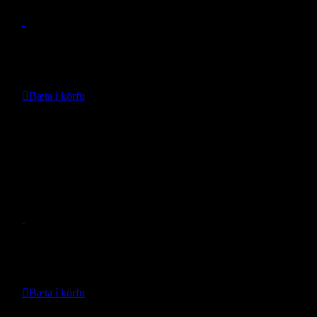
Verð:
338.990
kr.
Bæta í körfu
Nánari upplýsingar
Jeepey 2″ Brettakanta útvíkkun
Wrangler JL Euro
- Jeepey -
Verð:
149.990
kr.
Bæta í körfu