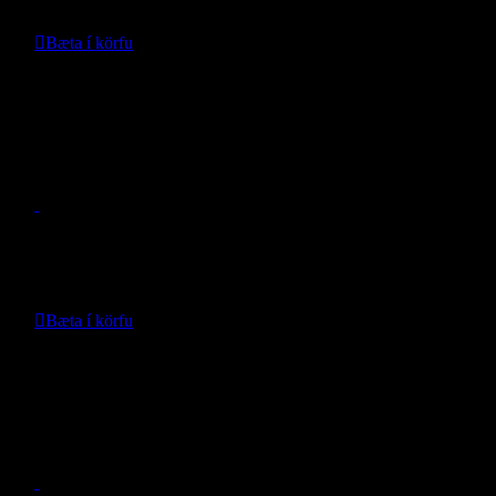
249.990
kr.
Bæta í körfu
Nánari upplýsingar
Gangbretti Rugged Wrangler JL
- RuggedRidge -
Verð:
155.990
kr.
Bæta í körfu
Nánari upplýsingar
Gangbretti Sahara Wrangler JL
- Mopar -