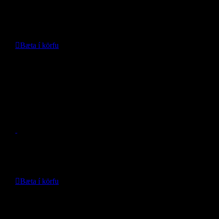
Verð:
184.989
kr.
Bæta í körfu
Nánari upplýsingar
Gangbretti Mopar Tupular sv. b/m
Wrangler JL
- Mopar -
Verð:
179.990
kr.
Bæta í körfu
Nánari upplýsingar