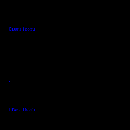
Verð:
12.990
kr.
Bæta í körfu
Nánari upplýsingar
Weathertech Rispuhlíf afturstuðara
Grand Cherokee WL 2021-
- WeatherTech -
Verð:
12.990
kr.
Bæta í körfu
Nánari upplýsingar