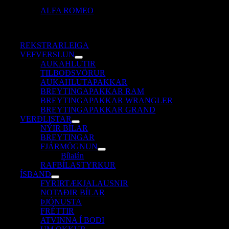
ALFA ROMEO
REKSTRARLEIGA
VEFVERSLUN
AUKAHLUTIR
TILBOÐSVÖRUR
AUKAHLUTAPAKKAR
BREYTINGAPAKKAR RAM
BREYTINGAPAKKAR WRANGLER
BREYTINGAPAKKAR GRAND
VERÐLISTAR
NÝIR BÍLAR
BREYTINGAR
FJÁRMÖGNUN
Bílalán
RAFBÍLASTYRKUR
ÍSBAND
FYRIRTÆKJALAUSNIR
NOTAÐIR BÍLAR
ÞJÓNUSTA
FRÉTTIR
ATVINNA Í BOÐI