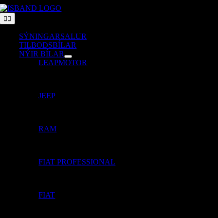
Skip
to
Toggle
Navigation
content
SÝNINGARSALUR
TILBOÐSBÍLAR
NÝIR BÍLAR
LEAPMOTOR
JEEP
RAM
FIAT PROFESSIONAL
FIAT