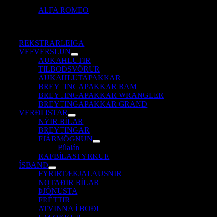
ALFA ROMEO
REKSTRARLEIGA
VEFVERSLUN
AUKAHLUTIR
TILBOÐSVÖRUR
AUKAHLUTAPAKKAR
BREYTINGAPAKKAR RAM
BREYTINGAPAKKAR WRANGLER
BREYTINGAPAKKAR GRAND
VERÐLISTAR
NÝIR BÍLAR
BREYTINGAR
FJÁRMÖGNUN
Bílalán
RAFBÍLASTYRKUR
ÍSBAND
FYRIRTÆKJALAUSNIR
NOTAÐIR BÍLAR
ÞJÓNUSTA
FRÉTTIR
ATVINNA Í BOÐI