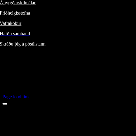
Ábyrgðarskilmálar
Friðhelgisstefna
Vafrakökur
Hafðu samband
Skráðu þig á póstlistann
Fylgdu okkur:
ÍSBAND /
/
Jeep® á Íslandi /
/
FIAT á Íslandi /
/
Alfa Romeo á Íslandi /
/
Page load link
Opnunartímar jól 2024
23.des
mánudagur
opið
24.des
þriðjudagur
lokað