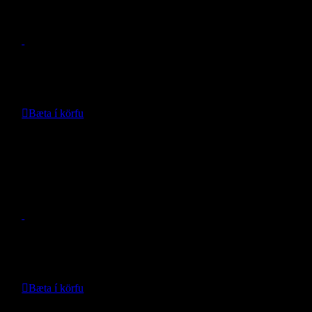
- RuggedRidge -
Verð:
149.990
kr.
Bæta í körfu
Nánari upplýsingar
Snorkel Wrangler JL
- RuggedRidge -
Verð:
169.000
kr.
Bæta í körfu