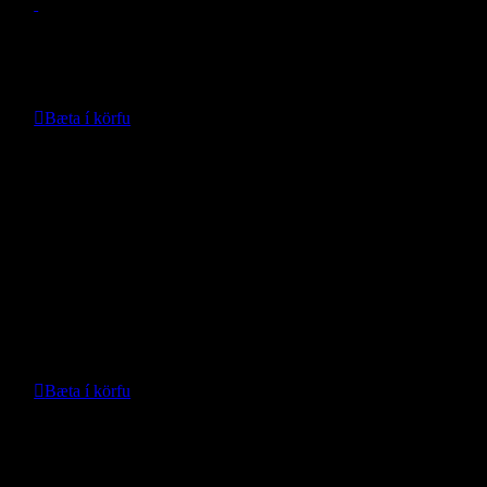
Verð:
173.991
kr.
Bæta í körfu
Nánari upplýsingar
AEV Snorkel RAM3500 2014-18
- AEV -
Verð:
99.990
kr.
Bæta í körfu
Nánari upplýsingar
Rugged Snorkel Wrangler JK Diesel