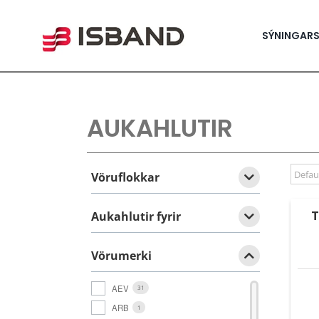
Skip
to
content
SÝNINGAR
AUKAHLUTIR
Vöruflokkar
T
Aukahlutir fyrir
Vörumerki
AEV
31
ARB
1