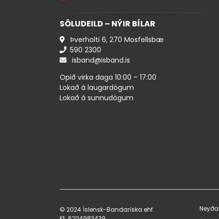
KMC
10
Knawier
1
SÖLUDEILD – NÝIR BÍLAR
Leapmotor
11
Þverholti 6, 270 Mosfellsbæ
Lund
1
590 ​2300
Metalcloak
1
isband@isband.is
Mopar
61
Opið virka daga 10:00 – 17:00
Nexen
1
Lokað á laugardögum
NorthRidge4X4
Lokað á sunnudögum
16
Project X
6
Quadratec
2
Rhino Rack
7
Rough Country
1
Show value(s)
Neyða
© 2024 Íslensk-Bandaríska ehf.
Kt. 620498​3439