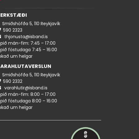
ERKSTÆÐI
Smiðshöfða 5, 110 Reykjavík
590 ​​2323
thjonusta@isband.is
pið mán-fim: 7:45 – 17:00
pið föstudaga 7:45 – 16:00
okað um helgar
ARAHLUTAVERSLUN
Smiðshöfða 5, 110 Reykjavík
590 ​2332
varahlutir@isband.is
pið mán-fim: 8:00 – 17:00
pið föstudaga 8:00 – 16:00
okað um helgar