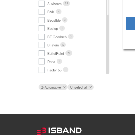
Auxbeam
35
BAK
4
Bedslide
3
Bestop
1
BF Goodrich
2
Bilstein
6
BulletPoint
27
Dana
4
Factor 55
1
Falcon
6
Firestone
5
Z-Automative
Unselect all
GoodYear
1
iDrive
3
Innlent
12
Jeepey
1
KC
1