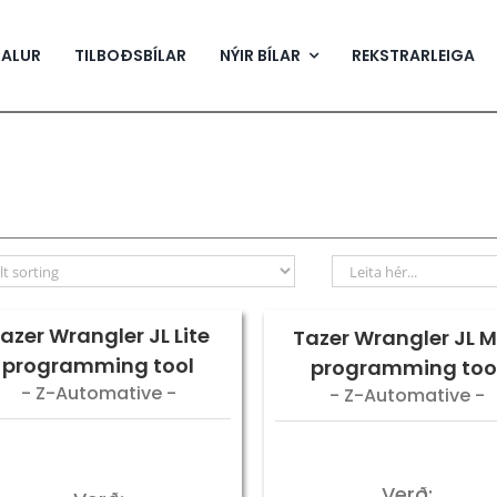
SALUR
TILBOÐSBÍLAR
NÝIR BÍLAR
REKSTRARLEIGA
azer Wrangler JL Lite
Tazer Wrangler JL M
programming tool
programming too
- Z-Automative -
- Z-Automative -
Verð: