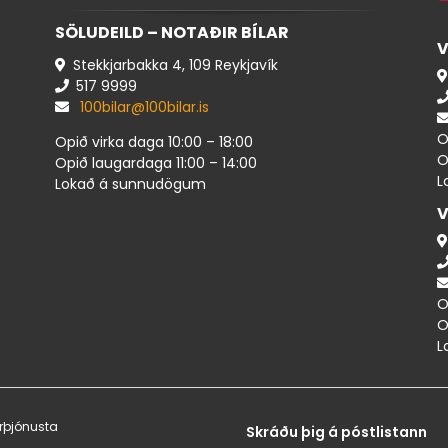
SÖLUDEILD – NOTAÐIR BÍLAR
V
Stekkjarbakka 4, 109 Reykjavík
517 ​9999
100bilar@100bilar.is
O
Opið virka daga 10:00 – 18:00
O
Opið laugardaga 11:00 – 14:00
L
Lokað á sunnudögum
V
O
O
L
rþjónusta
Skráðu þig á póstlistann