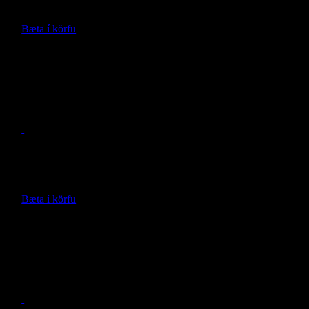
558.604
kr.
Bæta í körfu
Nánari upplýsingar
Toppgrind Maximus/Rhino m/stiga
- Rhino Rack -
Verð með vinnu:
670.038
kr.
Bæta í körfu
Nánari upplýsingar
Toppgrind Rugged JL
- RuggedRidge -