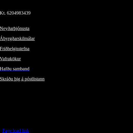
© 2024 Íslensk-Bandaríska ehf.
Kt. 620498​3439
Þverholti 6, 270 Mosfellsbæ
Neyðarþjónusta
Ábyrgðarskilmálar
Friðhelgisstefna
Vafrakökur
Hafðu samband
Skráðu þig á póstlistann
Fylgdu okkur:
ÍSBAND /
/
Jeep® á Íslandi /
/
FIAT á Íslandi /
/
Alfa Romeo á Íslandi /
/
Page load link