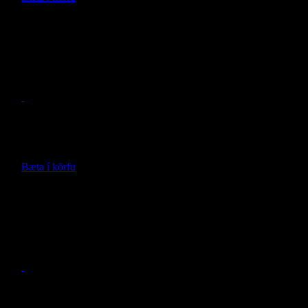
Nánari upplýsingar
Stigi á toppgrind eftir á
- Rhino Rack -
Verð með vinnu:
142.868
kr.
Bæta í körfu
Nánari upplýsingar
Toppgrind Maximus/Rhino
- Rhino Rack -
Verð með vinnu: