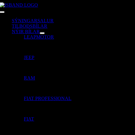
Skip
to
Toggle
content
Navigation
SÝNINGARSALUR
TILBOÐSBÍLAR
NÝIR BÍLAR
LEAPMOTOR
JEEP
RAM
FIAT PROFESSIONAL
FIAT