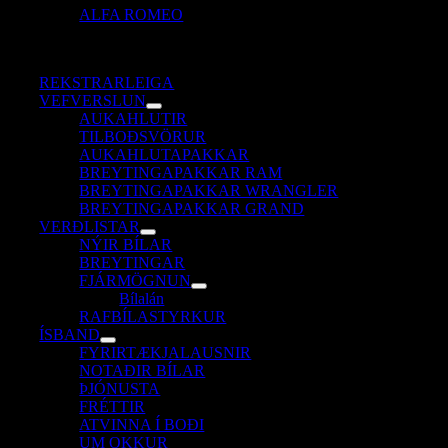
ALFA ROMEO
REKSTRARLEIGA
VEFVERSLUN
AUKAHLUTIR
TILBOÐSVÖRUR
AUKAHLUTAPAKKAR
BREYTINGAPAKKAR RAM
BREYTINGAPAKKAR WRANGLER
BREYTINGAPAKKAR GRAND
VERÐLISTAR
NÝIR BÍLAR
BREYTINGAR
FJÁRMÖGNUN
Bílalán
RAFBÍLASTYRKUR
ÍSBAND
FYRIRTÆKJALAUSNIR
NOTAÐIR BÍLAR
ÞJÓNUSTA
FRÉTTIR
ATVINNA Í BOÐI
UM OKKUR