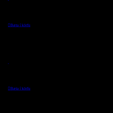
Verð með vinnu:
303.001
kr.
Bæta í körfu
Nánari upplýsingar
Dráttarbeisli m/hæl (7-pin) Wrangler J
- -
Verð með vinnu:
272.302
kr.
Bæta í körfu
Nánari upplýsingar
Dráttarbeisli Compass Trailhawk 2017-