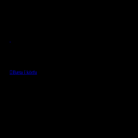
Nánari upplýsingar
Dráttarbeisli Renegade 2019-
- Mopar -
Verð með vinnu:
335.938
kr.
Bæta í körfu
Nánari upplýsingar
Dráttarbeisli Tonale
- Mopar -
Verð með vinnu: