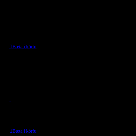
- Mopar -
Verð með vinnu:
286.558
kr.
Bæta í körfu
Nánari upplýsingar
Dráttarbeisli Profile Grand Cherokee
WL 2021 –
- Mopar -
Verð með vinnu:
319.120
kr.
Bæta í körfu