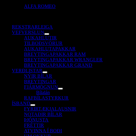
ALFA ROMEO
REKSTRARLEIGA
VEFVERSLUN
AUKAHLUTIR
TILBOÐSVÖRUR
AUKAHLUTAPAKKAR
BREYTINGAPAKKAR RAM
BREYTINGAPAKKAR WRANGLER
BREYTINGAPAKKAR GRAND
VERÐLISTAR
NÝIR BÍLAR
BREYTINGAR
FJÁRMÖGNUN
Bílalán
RAFBÍLASTYRKUR
ÍSBAND
FYRIRTÆKJALAUSNIR
NOTAÐIR BÍLAR
ÞJÓNUSTA
FRÉTTIR
ATVINNA Í BOÐI