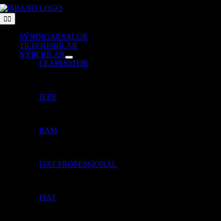
Skip
to
Toggle
Navigation
content
SÝNINGARSALUR
TILBOÐSBÍLAR
NÝIR BÍLAR
LEAPMOTOR
JEEP
RAM
FIAT PROFESSIONAL
FIAT