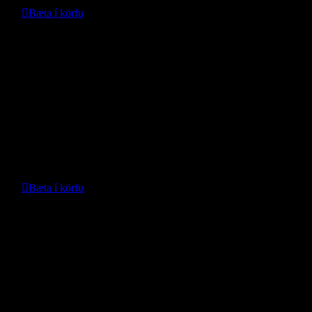
Bæta í körfu
Nánari upplýsingar
Dráttarbeisli Leapmotor C10 m/vinnu
- Mopar -
Verð með vinnu:
289.001
kr.
Bæta í körfu
Nánari upplýsingar
Dráttarbeisli m/hæl (13-pin) Wrangler
JL
- -