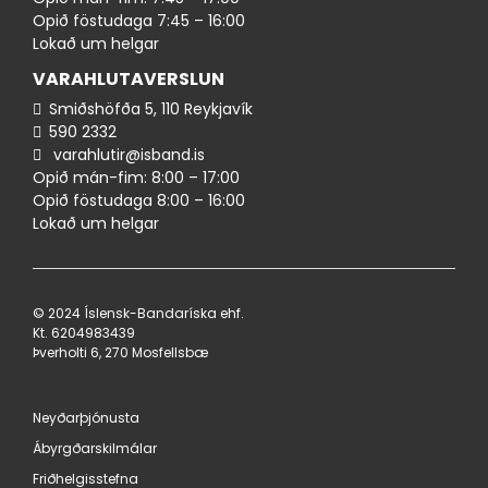
Opið föstudaga 7:45 – 16:00
Lokað um helgar
VARAHLUTAVERSLUN
Smiðshöfða 5, 110 Reykjavík
590 ​2332
varahlutir@isband.is
Opið mán-fim: 8:00 – 17:00
Opið föstudaga 8:00 – 16:00
Lokað um helgar
© 2024 Íslensk-Bandaríska ehf.
Kt. 620498​3439
Þverholti 6, 270 Mosfellsbæ
Neyðarþjónusta
Ábyrgðarskilmálar
Friðhelgisstefna