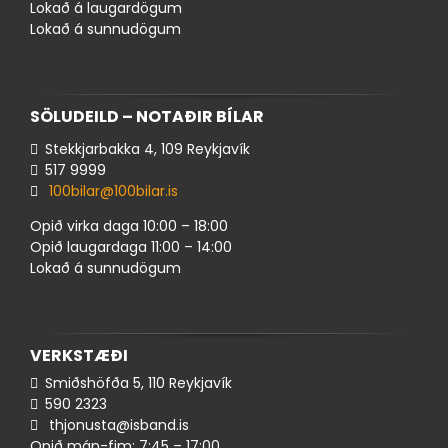
ÍSBAND
Lokað á laugardögum
Lokað á sunnudögum
SÖLUDEILD – NOTAÐIR BÍLAR
Stekkjarbakka 4, 109 Reykjavík
517 ​9999
100bilar@100bilar.is
Opið virka daga 10:00 – 18:00
Opið laugardaga 11:00 – 14:00
Lokað á sunnudögum
VERKSTÆÐI
Smiðshöfða 5, 110 Reykjavík
590 ​​2323
thjonusta@isband.is
Opið mán-fim: 7:45 – 17:00