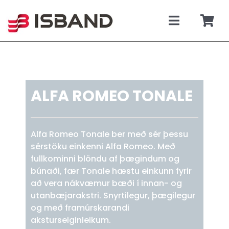
Skip
to
content
Toggle
Togg
Navigati
Navi
SÝNINGARSALUR
Karfan þí
TILBOÐSBÍLAR
ALFA ROMEO TONALE
NÝIR BÍLAR
Alfa Romeo Tonale ber með sér þessu
REKSTRARLEIGA
sérstöku einkenni Alfa Romeo. Með
fullkominni blöndu af þægindum og
búnaði, fær Tonale hæstu einkunn fyrir
VEFVERSLUN
að vera nákvæmur bæði í innan- og
utanbæjarakstri. Snyrtilegur, þægilegur
VERÐLISTAR
og með framúrskarandi
aksturseiginleikum.