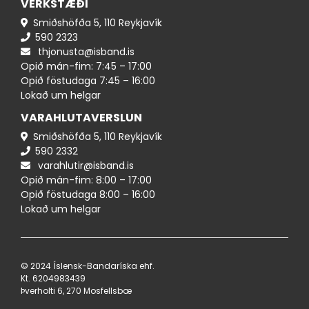
VERKSTÆÐI
Smiðshöfða 5, 110 Reykjavík
590 ​​2323
thjonusta@isband.is
Opið mán-fim: 7:45 – 17:00
Opið föstudaga 7:45 – 16:00
Lokað um helgar
VARAHLUTAVERSLUN
Smiðshöfða 5, 110 Reykjavík
590 ​2332
varahlutir@isband.is
Opið mán-fim: 8:00 – 17:00
Opið föstudaga 8:00 – 16:00
Lokað um helgar
© 2024 Íslensk-Bandaríska ehf.
Kt. 620498​3439
Þverholti 6, 270 Mosfellsbæ