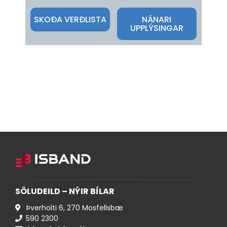
ÍSBAND
SKOÐA VERÐLISTA
NÁNARI
UPPLÝSINGAR
SÖLUDEILD – NÝIR BÍLAR
Þverholti 6, 270 Mosfellsbæ
590 ​2300