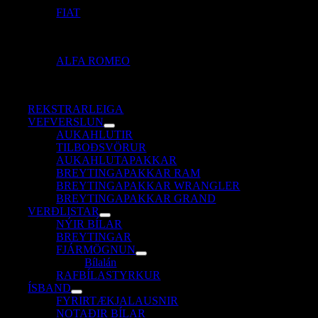
FIAT
ALFA ROMEO
REKSTRARLEIGA
VEFVERSLUN
AUKAHLUTIR
TILBOÐSVÖRUR
AUKAHLUTAPAKKAR
BREYTINGAPAKKAR RAM
BREYTINGAPAKKAR WRANGLER
BREYTINGAPAKKAR GRAND
VERÐLISTAR
NÝIR BÍLAR
BREYTINGAR
FJÁRMÖGNUN
Bílalán
RAFBÍLASTYRKUR
ÍSBAND
FYRIRTÆKJALAUSNIR
NOTAÐIR BÍLAR