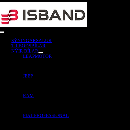
Skip
to
content
Toggle
Navigation
SÝNINGARSALUR
TILBOÐSBÍLAR
NÝIR BÍLAR
LEAPMOTOR
JEEP
RAM
FIAT PROFESSIONAL