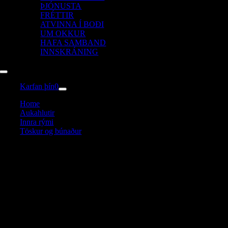
ÞJÓNUSTA
FRÉTTIR
ATVINNA Í BOÐI
UM OKKUR
HAFA SAMBAND
INNSKRÁNING
Toggle
Navigation
Karfan þín
0
Home
Aukahlutir
Innra rými
Töskur og búnaður
Rugged slökkvitækja haldari Wrangler JL
Rugged slökkvitækja haldari Wrangler JL
Verð með vsk:
3.990
kr.