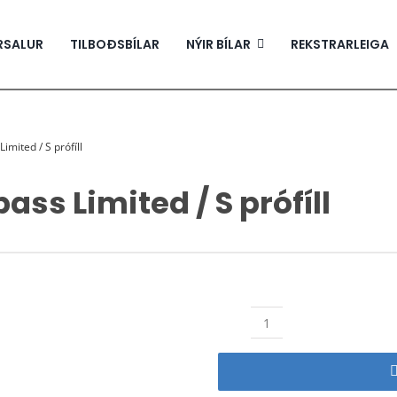
RSALUR
TILBOÐSBÍLAR
NÝIR BÍLAR
REKSTRARLEIGA
imited / S prófíll
ss Limited / S prófíll
Dráttarbeisli
Compass
Limited
/
S