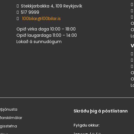
Stekkjarbakka 4, 109 Reykjavík
517 ​9999
100bilar@100bilar.is
O
Opið virka daga 10:00 – 18:00
O
Opið laugardaga 11:00 – 14:00
L
Lokað á sunnudögum
V
O
O
L
rþjónusta
Skráðu þig á póstlistann
ðarskilmálar
Fylgdu okkur:
lgisstefna