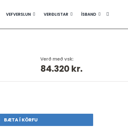
VEFVERSLUN
VERÐLISTAR
ÍSBAND
Verð með vsk:
84.320
kr.
BÆTA Í KÖRFU