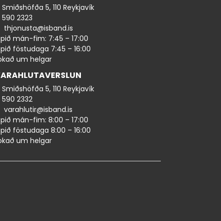
Smiðshöfða 5, 110 Reykjavík
590 ​​2323
thjonusta@isband.is
pið mán-fim: 7:45 – 17:00
pið föstudaga 7:45 – 16:00
okað um helgar
ARAHLUTAVERSLUN
Smiðshöfða 5, 110 Reykjavík
590 ​2332
varahlutir@isband.is
pið mán-fim: 8:00 – 17:00
pið föstudaga 8:00 – 16:00
okað um helgar