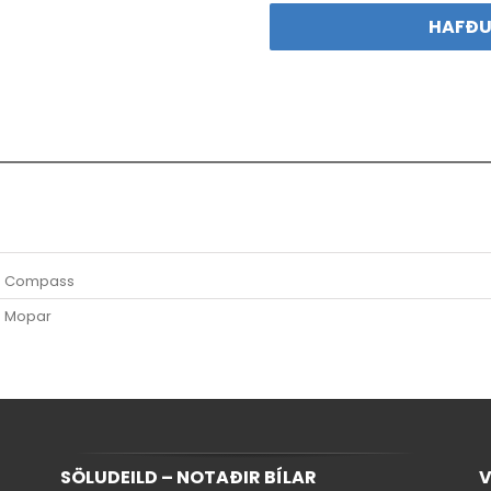
prófíll
HAFÐU
quantity
Compass
Mopar
SÖLUDEILD – NOTAÐIR BÍLAR
V