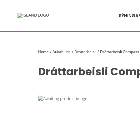
Skip
to
content
SÝNINGA
Home
Aukahlutir
Dráttarbeisli
Dráttarbeisli Compass L
Dráttarbeisli Compa