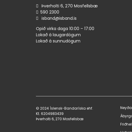
Þverholti 6, 270 Mosfellsbæ
590 ​2300
isband@isband.is
Opið virka daga 10:00 – 17:00
Lokað á laugardögum
Lokað á sunnudögum
Neyða
© 2024 Íslensk-Bandaríska ehf.
Kt. 620498​3439
Ábyrg
Þverholti 6, 270 Mosfellsbæ
Friðhe