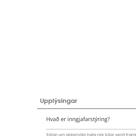
Upplýsingar
Hvað er inngjafarstýring?
Síðan um aldamótin hafa nýir bílar verið fra