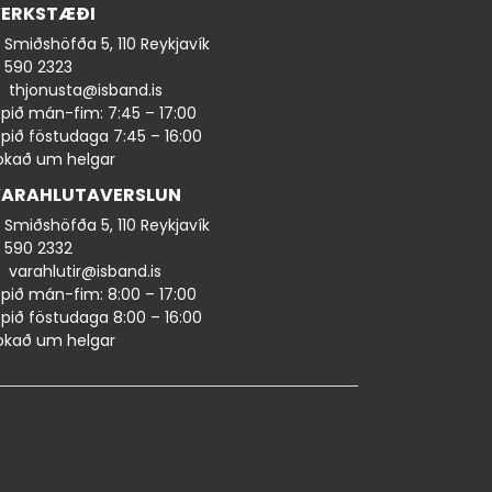
ERKSTÆÐI
Smiðshöfða 5, 110 Reykjavík
590 ​​2323
thjonusta@isband.is
pið mán-fim: 7:45 – 17:00
pið föstudaga 7:45 – 16:00
okað um helgar
ARAHLUTAVERSLUN
Smiðshöfða 5, 110 Reykjavík
590 ​2332
varahlutir@isband.is
pið mán-fim: 8:00 – 17:00
pið föstudaga 8:00 – 16:00
okað um helgar