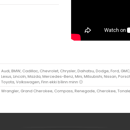
Audi, BMW, Cadillac, Chevrolet, Chrysler, Daihatsu, Dodge, Ford, GMC,
Lexus, Lincoln, Mazda, Mercedes-Benz, Mini, Mitsubishi, Nissan, Porsc
Toyota, Volkswagen, Finn ekki bílinn minn 🙁
Wrangler, Grand Cherokee, Compass, Renegade, Cherokee, Tonal