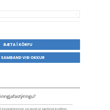

BÆTA Í KÖRFU
 SAMBAND VIÐ OKKUR
 inngjafastýringu?
inngjafarinnar og leyst úr læðingi kraftinn