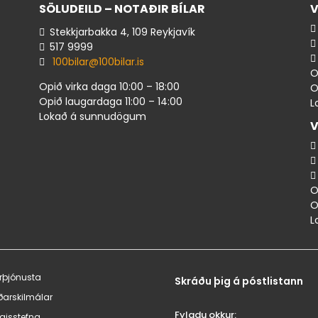
SÖLUDEILD – NOTAÐIR BÍLAR
V
Stekkjarbakka 4, 109 Reykjavík
517 ​9999
100bilar@100bilar.is
O
Opið virka daga 10:00 – 18:00
O
Opið laugardaga 11:00 – 14:00
L
Lokað á sunnudögum
V
O
O
L
rþjónusta
Skráðu þig á póstlistann
ðarskilmálar
Fylgdu okkur:
lgisstefna