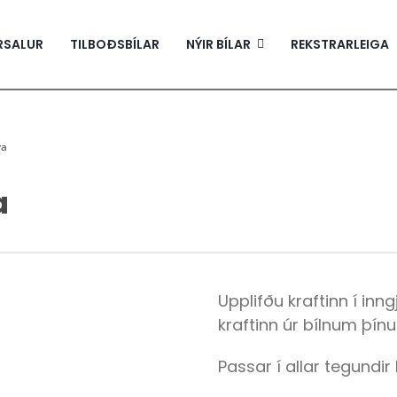
RSALUR
TILBOÐSBÍLAR
NÝIR BÍLAR
REKSTRARLEIGA
va
a
Upplifðu kraftinn í inn
kraftinn úr bílnum þín
Passar í allar tegundir 