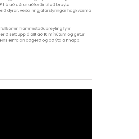
i? Þó að aðrar aðferðir til að breyta
erið dýrar, veita inngjafarstýringar hagkvæma
 fullkomin frammistöðubreyting fyrir
verið sett upp á allt að 10 mínútum og getur
ins einfaldri aðgerð og að ýta á hnapp.