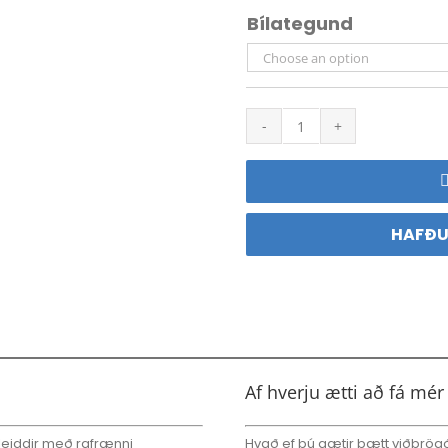
Bílategund
iDrive
aflgjafstölva
quantity
HAFÐU
Af hverju ætti að fá mér
mleiddir með rafrænni
Hvað ef þú gætir bætt viðbrögð 