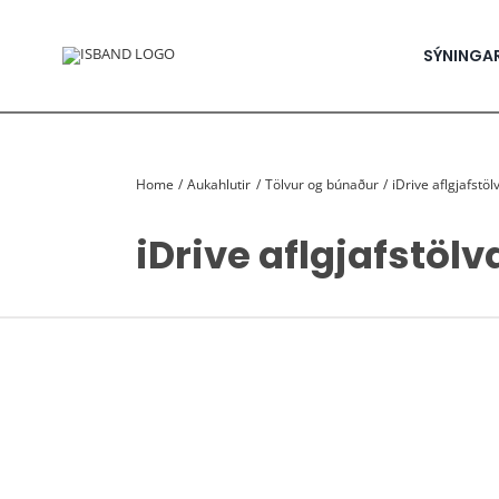
Skip
to
content
SÝNINGA
Home
Aukahlutir
Tölvur og búnaður
iDrive aflgjafstöl
iDrive aflgjafstölv