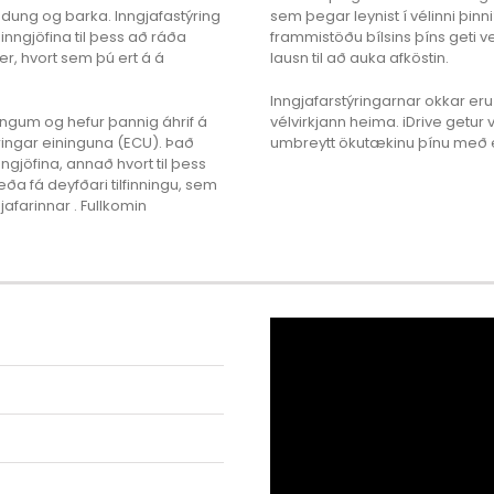
löndung og barka. Inngjafastýring
sem þegar leynist í vélinni þinn
 inngjöfina til þess að ráða
frammistöðu bílsins þíns geti v
er, hvort sem þú ert á á
lausn til að auka afköstin.
Inngjafarstýringarnar okkar eru
llingum og hefur þannig áhrif á
vélvirkjann heima. iDrive getur 
ýringar eininguna (ECU). Það
umbreytt ökutækinu þínu með e
gjöfina, annað hvort til þess
eða fá deyfðari tilfinningu, sem
jafarinnar . Fullkomin