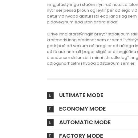
inngjafastýringu í staðinn fyrir að nota t.d. b
nýtir sér þessa þróun og leyfir þér að eiga við
betur við hvaða akstursstíl eða landslag sem 
þjóðveginum eða utan alfaraleiðar.
iDrive inngjafarstýringin breytir stöðluðum sti
kraftmerki inngjafarinnar sem er send í vélst
gerir það að verkum að hægt er að aðlaga inn
að fá aukinn kraft þegar stigið er á inngjöfina 
á endanum skilar sér í minni ,,throttle lag“ inng
aðlögunarhæfni í hvaða aðstæðum sem er.
ULTIMATE MODE
ECONOMY MODE
AUTOMATIC MODE
FACTORY MODE