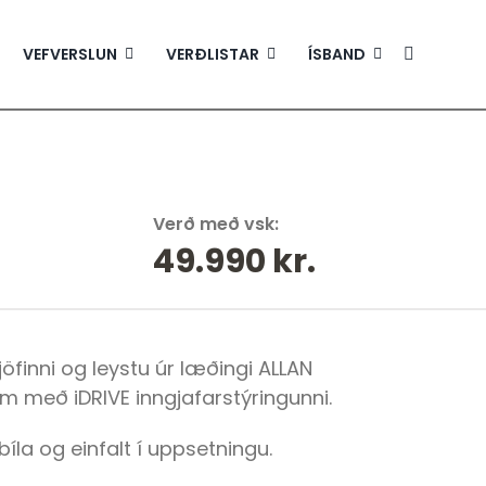
VEFVERSLUN
VERÐLISTAR
ÍSBAND
Verð með vsk:
49.990
kr.
gjöfinni og leystu úr læðingi ALLAN
um með iDRIVE inngjafarstýringunni.
bíla og einfalt í uppsetningu.