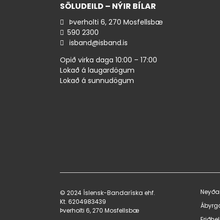
SÖLUDEILD – NÝIR BÍLAR
Þverholti 6, 270 Mosfellsbæ
590 ​2300
isband@isband.is
Opið virka daga 10:00 – 17:00
Lokað á laugardögum
Lokað á sunnudögum
Neyða
© 2024 Íslensk-Bandaríska ehf.
Kt. 620498​3439
Ábyrg
Þverholti 6, 270 Mosfellsbæ
Friðhe