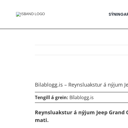
Skip
to
content
SÝNINGA
View
Larger
Bilablogg.is – Reynsluakstur á nýjum 
Image
Tengill á grein:
Bílablogg.is
Reynsluakstur á nýjum Jeep Grand 
mati.