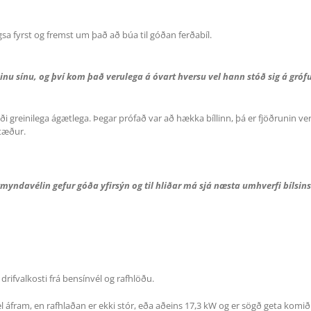
gsa fyrst og fremst um það að búa til góðan ferðabíl.
í essinu sínu, og því kom það verulega á óvart hversu vel hann stóð sig á 
aði greinilega ágætlega. Þegar prófað var að hækka bíllinn, þá er fjöðrunin ver
stæður.
myndavélin gefur góða yfirsýn og til hliðar má sjá næsta umhverfi bílsins
rifvalkosti frá bensínvél og rafhlöðu.
m vel áfram, en rafhlaðan er ekki stór, eða aðeins 17,3 kW og er sögð geta ko