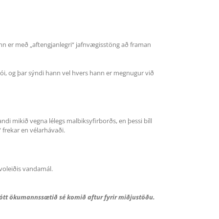
 Hann er með „aftengjanlegri“ jafnvægisstöng að framan
ídeói, og þar sýndi hann vel hvers hann er megnugur við
andi mikið vegna lélegs malbiksyfirborðs, en þessi bíll
 frekar en vélarhávaði.
voleiðis vandamál.
é þótt ökumannssætið sé komið aftur fyrir miðjustöðu.