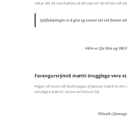
okkar álit að raunhæfara sé eð tala um 40-45 km við ís
Sjálfskiptingin er 8 gíra og svarar vel við flestar a
Vélin er 2ja lítra og 38
Farangursrýmið mætti örugglega vera s
Þegar við erum að skoða jeppa af þessari stærð er eitt 
verulegra stærra í svona vel búnum bíl.
Plássið í farangu