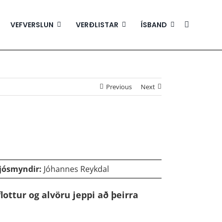
VEFVERSLUN
VERÐLISTAR
ÍSBAND
Previous
Next
jósmyndir:
Jóhannes Reykdal
flottur og alvöru jeppi að þeirra