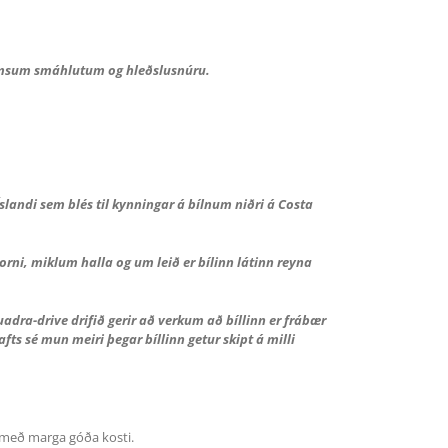
á ýmsum smáhlutum og hleðslusnúru.
landi sem blés til kynningar á bílnum niðri á Costa
orni, miklum halla og um leið er bílinn látinn reyna
uadra-drive drifið gerir að verkum að bíllinn er frábær
fts sé mun meiri þegar bíllinn getur skipt á milli
n með marga góða kosti.