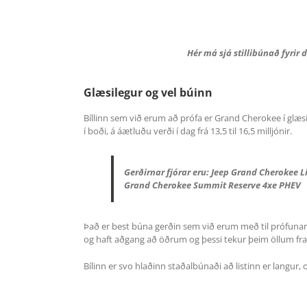
Hér má sjá stillibúnað fyrir 
Glæsilegur og vel búinn
Bíllinn sem við erum að prófa er Grand Cherokee í glæ
í boði, á áætluðu verði í dag frá 13,5 til 16,5 milljónir.
Gerðirnar fjórar eru: Jeep Grand Cherokee 
Grand Cherokee Summit Reserve 4xe PHEV
Það er best búna gerðin sem við erum með til prófunar h
og haft aðgang að öðrum og þessi tekur þeim öllum fra
Bílinn er svo hlaðinn staðalbúnaði að listinn er langu