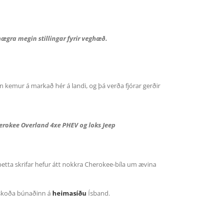
hægra megin stillingar fyrir veghæð.
 kemur á markað hér á landi, og þá verða fjórar gerðir
erokee Overland 4xe PHEV og loks Jeep
 þetta skrifar hefur átt nokkra Cherokee-bíla um ævina
ð skoða búnaðinn á
heimasíðu
Ísband.