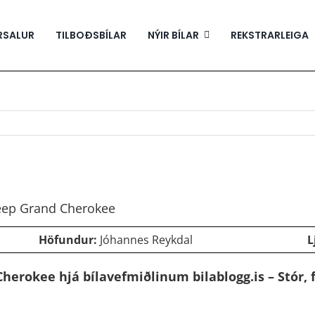
RSALUR
TILBOÐSBÍLAR
NÝIR BÍLAR
REKSTRARLEIGA
Jeep Grand Cherokee
Höfundur:
Jóhannes Reykdal
L
Cherokee hjá bílavefmiðlinum
bilablogg.is
– Stór, 