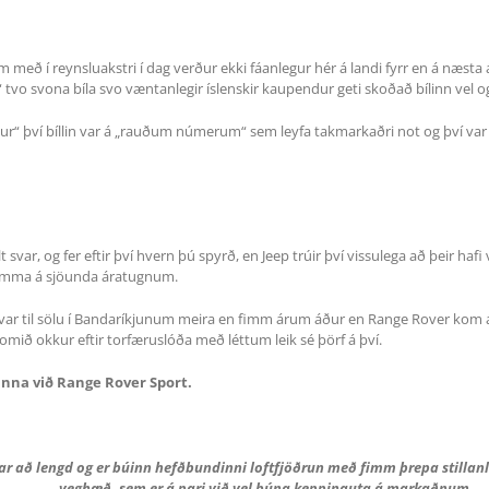
um með í reynsluakstri í dag verður ekki fáanlegur hér á landi fyrr en á næsta 
tvo svona bíla svo væntanlegir íslenskir kaupendur geti skoðað bílinn vel og 
r“ því bíllin var á „rauðum númerum“ sem leyfa takmarkaðri not og því var ak
svar, og fer eftir því hvern þú spyrð, en Jeep trúir því vissulega að þeir ha
emma á sjöunda áratugnum.
 var til sölu í Bandaríkjunum meira en fimm árum áður en Range Rover ko
komið okkur eftir torfæruslóða með léttum leik sé þörf á því.
anna við Range Rover Sport.
r að lengd og er búinn hefðbundinni loftfjöðrun með fimm þrepa stillan
veghæð, sem er á pari við vel búna keppinauta á markaðnum.