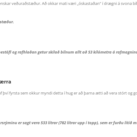
lenskar veðuraðstæður. Að okkar mati væri „óskastaðan“ í drægni á svona bíl
ðstæður.
0 hestöfl og rafhlaðan getur skilað bílnum allt að 53 kílómetra á rafmagn
tærra
af því fyrsta sem okkur myndi detta í hug er að þarna ætti að vera stórt og 
rsrýminu er sagt vera 533 lítrar (782 lítrar upp í topp), sem er furðu lítið m