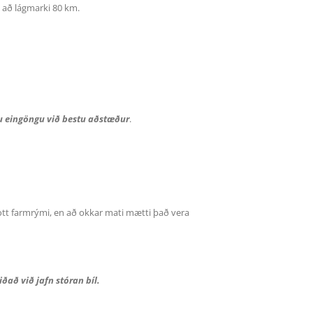
 að lágmarki 80 km.
inu eingöngu við bestu aðstæður
.
gott farmrými, en að okkar mati mætti það vera
iðað við jafn stóran bíl.