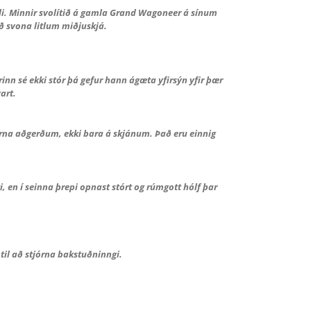
li. Minnir svolítið á gamla Grand Wagoneer á sínum
ð svona litlum miðjuskjá.
nn sé ekki stór þá gefur hann ágæta yfirsýn yfir þær
art.
jórna aðgerðum, ekki bara á skjánum. Það eru einnig
, en í seinna þrepi opnast stórt og rúmgott hólf þar
til að stjórna bakstuðninngi.