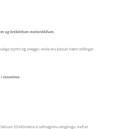
grófum og krókóttum malarslóðum.
ulega styttri og sneggri, enda eru þessar hærri stillingar
 í rauntíma
.
mið bílnum 53 kílómetra á rafmagninu eingöngu. Það er