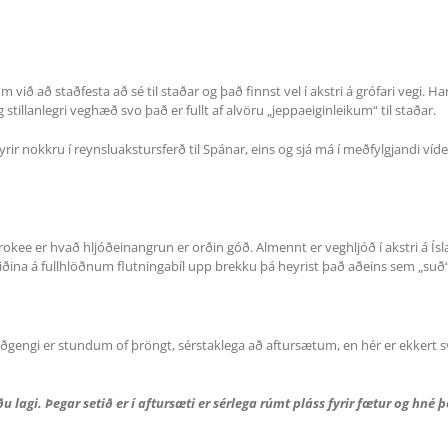
 við að staðfesta að sé til staðar og það finnst vel í akstri á grófari vegi.
og stillanlegri veghæð svo það er fullt af alvöru „jeppaeiginleikum“ til staðar.
fyrir nokkru í reynsluakstursferð til Spánar, eins og sjá má í meðfylgjandi v
erokee er hvað hljóðeinangrun er orðin góð. Almennt er veghljóð í akstri á Ísl
hliðina á fullhlöðnum flutningabíl upp brekku þá heyrist það aðeins sem „suð“
ðgengi er stundum of þröngt, sérstaklega að aftursætum, en hér er ekkert s
ðu lagi. Þegar setið er í aftursæti er sérlega rúmt pláss fyrir fætur og hn