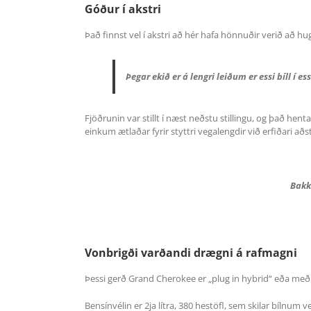
Góður í akstri
Það finnst vel í akstri að hér hafa hönnuðir verið að hu
Þegar ekið er á lengri leiðum er essi bíll 
Fjöðrunin var stillt í næst neðstu stillingu, og það hent
einkum ætlaðar fyrir styttri vegalengdir við erfiðari að
Bakk
Vonbrigði varðandi drægni á rafmagni
Þessi gerð Grand Cherokee er „plug in hybrid“ eða með d
Bensínvélin er 2ja lítra, 380 hestöfl, sem skilar bílnu