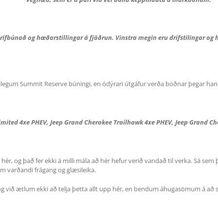
drifbúnað og hæðarstillingar á fjöðrun. Vinstra megin eru drifstilingar og 
silegum Summit Reserve búningi, en ódýrari útgáfur verða boðnar þegar hann
Limited 4xe PHEV, Jeep Grand Cherokee Trailhawk 4xe PHEV, Jeep Grand Ch
ér, og það fer ekki á milli mála að hér hefur verið vandað til verka. Sá sem
m varðandi frágang og glæsileika.
r, og við ætlum ekki að telja þetta allt upp hér, en bendum áhugasömum á a