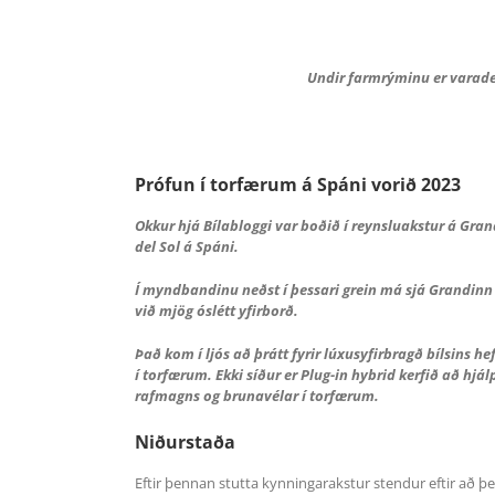
Undir farmrýminu er varade
Prófun í torfærum á Spáni vorið 2023
Okkur hjá Bílabloggi var boðið í reynsluakstur á Gra
del Sol á Spáni.
Í myndbandinu neðst í þessari grein má sjá Grandinn í 
við mjög óslétt yfirborð.
Það kom í ljós að þrátt fyrir lúxusyfirbragð bílsins h
í torfærum. Ekki síður er Plug-in hybrid kerfið að hjá
rafmagns og brunavélar í torfærum.
Niðurstaða
Eftir þennan stutta kynningarakstur stendur eftir að þ