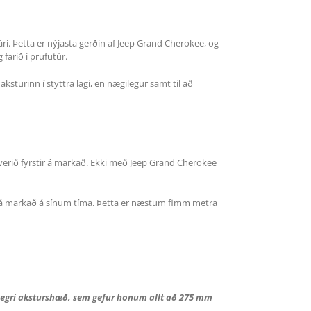
ári. Þetta er nýjasta gerðin af Jeep Grand Cherokee, og
farið í prufutúr.
sturinn í styttra lagi, en nægilegur samt til að
fi verið fyrstir á markað. Ekki með Jeep Grand Cherokee
m á markað á sínum tíma. Þetta er næstum fimm metra
legri aksturshæð, sem gefur honum allt að 275 mm