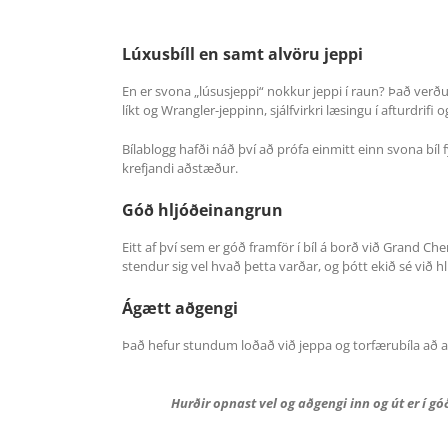
Lúxusbíll en samt alvöru jeppi
En er svona „lúsusjeppi“ nokkur jeppi í raun? Það verðum
líkt og Wrangler-jeppinn, sjálfvirkri læsingu í afturdrifi 
Bílablogg hafði náð því að prófa einmitt einn svona bíl 
krefjandi aðstæður.
Góð hljóðeinangrun
Eitt af því sem er góð framför í bíl á borð við Grand Ch
stendur sig vel hvað þetta varðar, og þótt ekið sé við 
Ágætt aðgengi
Það hefur stundum loðað við jeppa og torfærubíla að a
Hurðir opnast vel og aðgengi inn og út er í gó