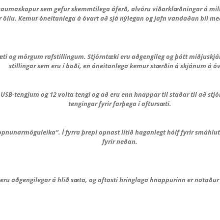
 saumaskapur sem gefur skemmtilega áferð, alvöru viðarklæðningar á mil
ir öllu. Kemur óneitanlega á óvart að sjá nýlegan og jafn vandaðan bíl me
i og mörgum rafstillingum. Stjórntæki eru aðgengileg og þótt miðjuskjári
stillingar sem eru í boði, en óneitanlega kemur stærðin á skjánum á óv
 USB-tengjum og 12 volta tengi og að eru enn hnappar til staðar til að st
tengingar fyrir farþega í aftursæti.
nunarmöguleika“. Í fyrra þrepi opnast lítið haganlegt hólf fyrir smáhluti
fyrir neðan.
eru aðgengilegar á hlið sæta, og aftasti hringlaga hnappurinn er notaður 