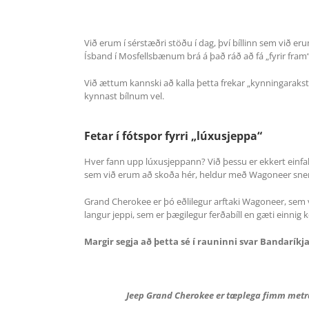
Við erum í sérstæðri stöðu í dag, því bíllinn sem við er
Ísband í Mosfellsbænum brá á það ráð að fá „fyrir fram“ 
Við ættum kannski að kalla þetta frekar „kynningarakstu
kynnast bílnum vel.
Fetar í fótspor fyrri „lúxusjeppa“
Hver fann upp lúxusjeppann? Við þessu er ekkert einfalt 
sem við erum að skoða hér, heldur með Wagoneer sn
Grand Cherokee er þó eðlilegur arftaki Wagoneer, sem
langur jeppi, sem er þægilegur ferðabíll en gæti einnig 
Margir segja að þetta sé í rauninni svar Bandaríkj
Jeep Grand Cherokee er tæplega fimm metra