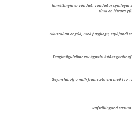
Innréttingin er vönduð, vandaður sýnilegur
tíma en léttara yf
Ökustaðan er góð, með þægilegu, styðjandi sæt
Tengimöguleikar eru ágætir, báðar gerðir af
Geymsluhólf á milli framsæta eru með tvo „op
Rafstillingar á sætum 