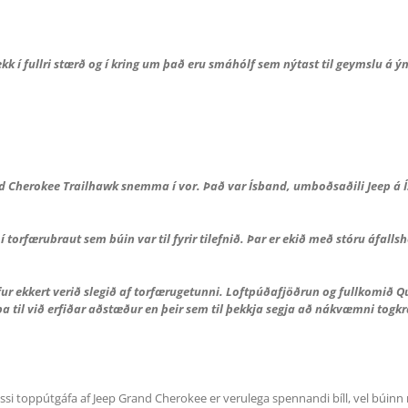
kk í fullri stærð og í kring um það eru smáhólf sem nýtast til geymslu 
nd Cherokee Trailhawk snemma í vor. Það var Ísband, umboðsaðili Jeep á Ís
torfærubraut sem búin var til fyrir tilefnið. Þar er ekið með stóru áfallsh
efur ekkert verið slegið af torfærugetunni. Loftpúðafjöðrun og fullkomið Q
lpa til við erfiðar aðstæður en þeir sem til þekkja segja að nákvæmni togkra
essi toppútgáfa af Jeep Grand Cherokee er verulega spennandi bíll, vel búin